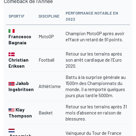
Comeback de l'Année
PERFORMANCE NOTABLE EN
SPORTIF
DISCIPLINE
2022
Champion MotoGP après avoir
Francesco
MotoGP
effacé un retard de 91 points.
Bagnaia
Retour sur les terrains après
Christian
Football
son arrêt cardiaque de l'Euro
Eriksen
2020.
Battu à la surprise générale au
Jakob
1500m des Championnats du
Athlétisme
Ingebritsen
monde, il a remporté quelques
jours plus tard le 5000m.
Retour sur les terrains après 31
Klay
Basket
mois d'absence en raison de
Thompson
blessures.
Vainqueur du Tour de France
Annemiek