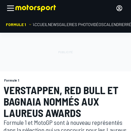
FORMULE 1
ACCUEIL
NEWS
GALERIES PHOTO
VIDÉOS
CALENDRIER
R
Formule 1
VERSTAPPEN, RED BULL ET
BAGNAIA NOMMÉS AUX
LAUREUS AWARDS
Formule 1 et MotoGP sont à nouveau représentés
dans la sélection qui va concourir pour les Laureus