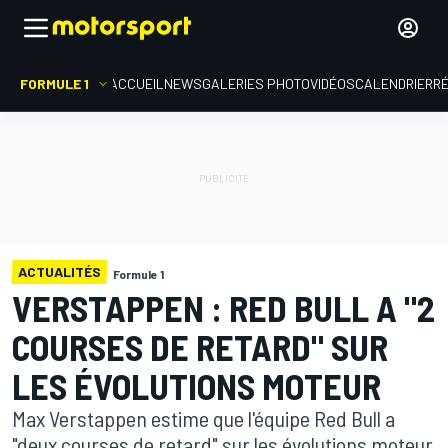
FORMULE 1
ACCUEIL
NEWS
GALERIES PHOTO
VIDÉOS
CALENDRIER
R
ACTUALITÉS
Formule 1
VERSTAPPEN : RED BULL A "2
COURSES DE RETARD" SUR
LES ÉVOLUTIONS MOTEUR
Max Verstappen estime que l'équipe Red Bull a
"deux courses de retard" sur les évolutions moteur