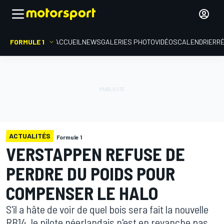
FORMULE 1
ACCUEIL
NEWS
GALERIES PHOTO
VIDÉOS
CALENDRIER
R
ACTUALITÉS
Formule 1
VERSTAPPEN REFUSE DE
PERDRE DU POIDS POUR
COMPENSER LE HALO
S'il a hâte de voir de quel bois sera fait la nouvelle
RB14, le pilote néerlandais n'est en revanche pas