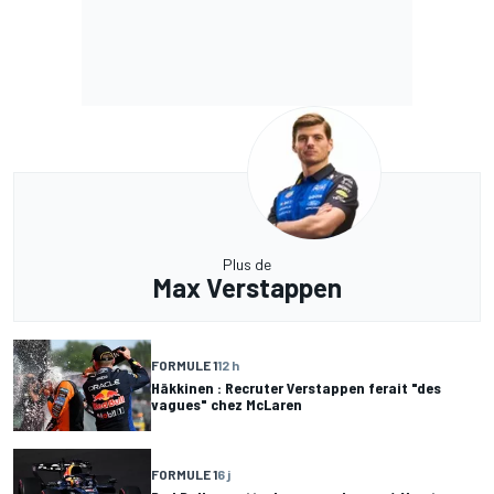
Plus de
Max Verstappen
FORMULE 1
12 h
Häkkinen : Recruter Verstappen ferait "des
vagues" chez McLaren
FORMULE 1
6 j