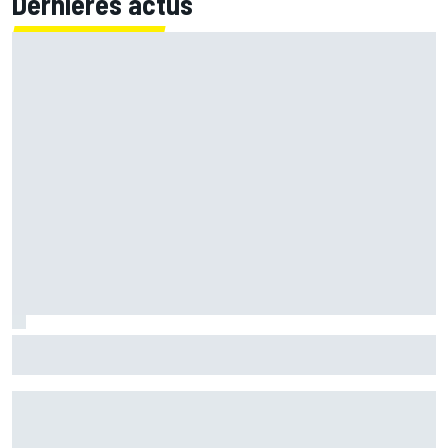
Dernières actus
Bagnaia : "Álex Márquez est devenu le pilote de référence
chez Ducati"