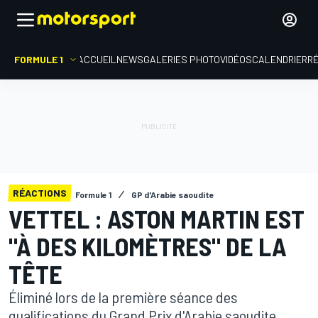
FORMULE 1
ACCUEIL
NEWS
GALERIES PHOTO
VIDÉOS
CALENDRIER
R
RÉACTIONS
Formule 1
GP d'Arabie saoudite
VETTEL : ASTON MARTIN EST
"À DES KILOMÈTRES" DE LA
TÊTE
Éliminé lors de la première séance des
qualifications du Grand Prix d'Arabie saoudite,