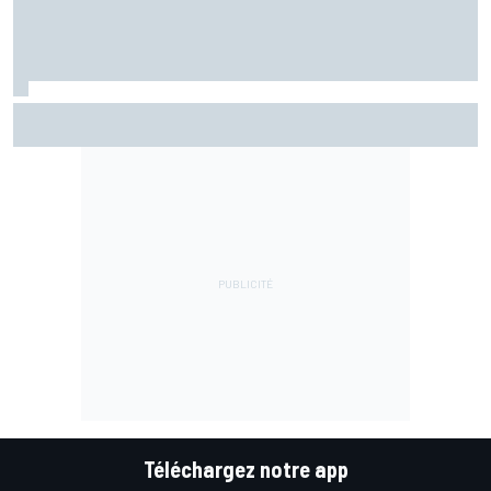
La FIA veut des F1 encore plus légères d'ici 2031
Téléchargez notre app