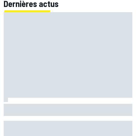
Dernières actus
Quartararo n'a jamais discuté de 2027 avec Yamaha :
"J'avais besoin d'air frais"