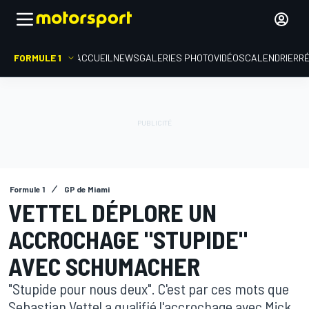
FORMULE 1
ACCUEIL
NEWS
GALERIES PHOTO
VIDÉOS
CALENDRIER
R
Formule 1
GP de Miami
VETTEL DÉPLORE UN
ACCROCHAGE "STUPIDE"
AVEC SCHUMACHER
"Stupide pour nous deux". C'est par ces mots que
Sebastian Vettel a qualifié l'accrochage avec Mick