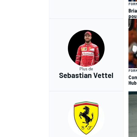
FORM
Bria
pou
Plus de
FORM
Sebastian Vettel
Com
Hub