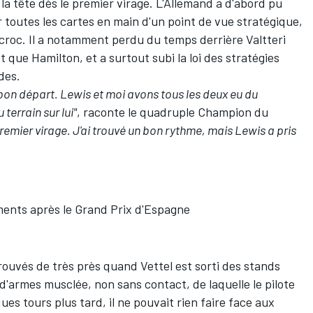
la tête dès le premier virage. L'Allemand a d'abord pu
 toutes les cartes en main d'un point de vue stratégique,
accroc. Il a notamment perdu du temps derrière
Valtteri
 tôt que Hamilton, et a surtout subi la loi des stratégies
edes.
s bon départ. Lewis et moi avons tous les deux eu du
 terrain sur lui"
, raconte le quadruple Champion du
premier virage. J'ai trouvé un bon rythme, mais Lewis a pris
ents après le Grand Prix d'Espagne
ouvés de très près quand Vettel est sorti des stands
'armes musclée, non sans contact, de laquelle le pilote
ues tours plus tard, il ne pouvait rien faire face aux