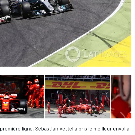
première ligne,
Sebastian Vettel
a pris le meilleur envol à