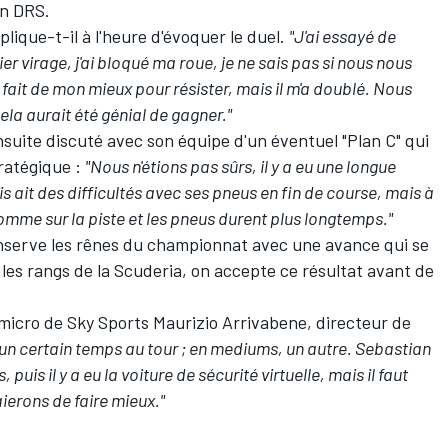
on DRS.
xplique-t-il à l'heure d'évoquer le duel.
"J'ai essayé de
er virage, j'ai bloqué ma roue, je ne sais pas si nous nous
 fait de mon mieux pour résister, mais il m'a doublé. Nous
ela aurait été génial de gagner."
suite discuté avec son équipe d'un éventuel "Plan C" qui
tratégique :
"Nous n'étions pas sûrs, il y a eu une longue
ait des difficultés avec ses pneus en fin de course, mais à
gomme sur la piste et les pneus durent plus longtemps."
nserve les rênes du championnat avec une avance qui se
 les rangs de la Scuderia, on accepte ce résultat avant de
 micro de Sky Sports Maurizio Arrivabene, directeur de
 un certain temps au tour ; en mediums, un autre. Sebastian
uis il y a eu la voiture de sécurité virtuelle, mais il faut
ierons de faire mieux."