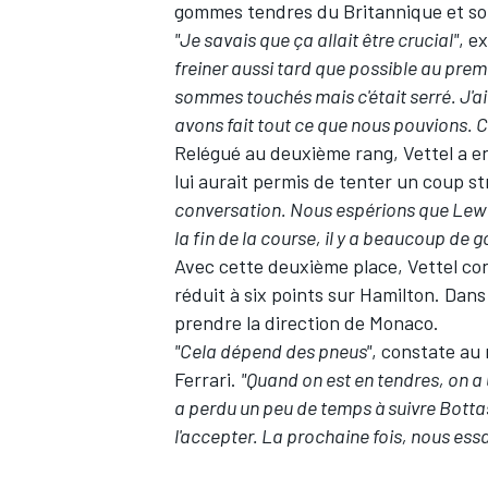
gommes tendres du Britannique et s
"Je savais que ça allait être crucial"
, e
freiner aussi tard que possible au premi
sommes touchés mais c'était serré. J'ai
avons fait tout ce que nous pouvions. C
Relégué au deuxième rang, Vettel a en
lui aurait permis de tenter un coup s
conversation. Nous espérions que Lewis 
la fin de la course, il y a beaucoup de 
Avec cette deuxième place, Vettel co
réduit à six points sur Hamilton. Dans
prendre la direction de Monaco.
"Cela dépend des pneus"
, constate au
Ferrari.
"Quand on est en tendres, on a
a perdu un peu de temps à suivre Bottas, p
l'accepter. La prochaine fois, nous essa