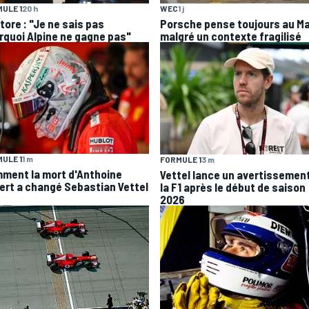
ULE 1
20 h
WEC
1 j
tore : "Je ne sais pas
Porsche pense toujours au M
rquoi Alpine ne gagne pas"
malgré un contexte fragilisé
ULE 1
1 m
FORMULE 1
3 m
ment la mort d'Anthoine
Vettel lance un avertissemen
ert a changé Sebastian Vettel
la F1 après le début de saison
2026