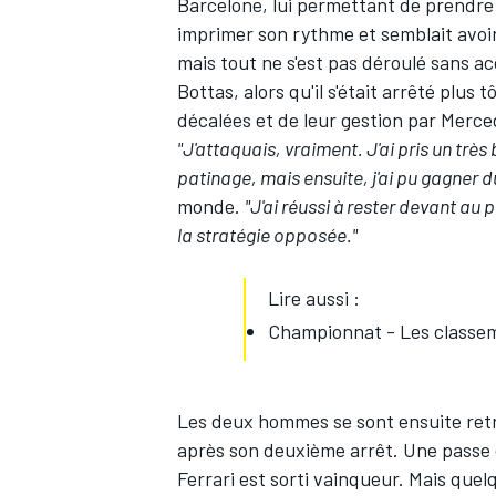
Barcelone, lui permettant de prendre 
imprimer son rythme et semblait avoir
mais tout ne s'est pas déroulé sans 
Bottas
, alors qu'il s'était arrêté plus
décalées et de leur gestion par Merc
"J'attaquais, vraiment. J'ai pris un trè
patinage, mais ensuite, j'ai pu gagner du
monde.
"J'ai réussi à rester devant au 
la stratégie opposée."
Lire aussi :
Championnat - Les classem
Les deux hommes se sont ensuite retr
après son deuxième arrêt. Une passe d
Ferrari est sorti vainqueur. Mais quelq