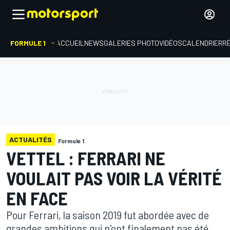
FORMULE 1
ACCUEIL
NEWS
GALERIES PHOTO
VIDÉOS
CALENDRIER
R
ACTUALITÉS
Formule 1
VETTEL : FERRARI NE
VOULAIT PAS VOIR LA VÉRITÉ
EN FACE
Pour Ferrari, la saison 2019 fut abordée avec de
grandes ambitions qui n'ont finalement pas été