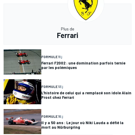
Plus de
Ferrari
FORMULE 1
1 j
Ferrari F2002 : une domination parfois ternie
par les polémiques
FORMULE 1
3 j
L'histoire de celui qui a remplacé son idole Alain
Prost chez Ferrari
FORMULE 1
5 j
Il y a 50 ans : Le jour où Niki Lauda a défié la
mort au Nürburgring