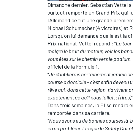
Dimanche dernier, Sebastian Vettel a r
surtout remporté un Grand Prix qui lu
WRC
l'Allemand ce fut une grande première,
Michael Schumacher (4 victoires) et R
Lorsqu'on lui demande quelle est la d
Prix national, Vettel répond : “
Le tour 
malgré le bruit du moteur, voir les ba
vous êtes sur le chemin vers le podium.
officiel de la Formule 1.
“
Je n'oublierais certainement jamais c
course à domicile - c'est enfin devenu u
rêve qui, dans cette région, n'arrivent p
exactement ce qu'il nous fallait ! (rires)
”
Dans trois semaines, la F1 se rendra 
WEC
remportée dans sa carrière.
“
Nous avons eu de bonnes courses là-bas
eu un problème lorsque la Safety Car éta