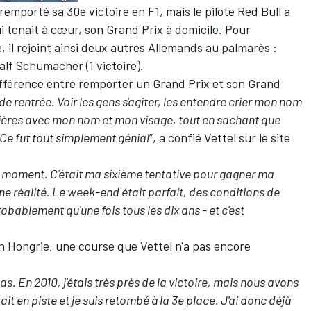
emporté sa 30e victoire en F1, mais le pilote Red Bull a
i tenait à cœur, son Grand Prix à domicile. Pour
 il rejoint ainsi deux autres Allemands au palmarès :
alf Schumacher (1 victoire).
ifférence entre remporter un Grand Prix et son Grand
de rentrée. Voir les gens s'agiter, les entendre crier mon nom
nnières avec mon nom et mon visage, tout en sachant que
 Ce fut tout simplement génial
”, a confié Vettel sur le site
e moment. C'était ma sixième tentative pour gagner ma
ne réalité. Le week-end était parfait, des conditions de
robablement qu'une fois tous les dix ans - et c'est
en Hongrie, une course que Vettel n'a pas encore
. En 2010, j'étais très près de la victoire, mais nous avons
it en piste et je suis retombé à la 3e place. J'ai donc déjà