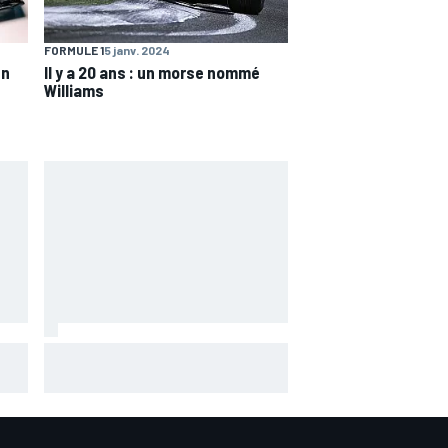
FORMULE 1
5 janv. 2024
en
Il y a 20 ans : un morse nommé
Williams
Marc Márquez assume enfin : "Le
 les
favori, c'est moi, non ?"
1