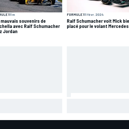
ULE 1
11 m
FORMULE 1
11 févr. 2024
 mauvais souvenirs de
Ralf Schumacher voit Mick bi
ichella avec Ralf Schumacher
placé pour le volant Mercedes
z Jordan
aia plus gêné qu'il l'avait
Pourquoi la FIA n'interdira pas
giné par son opération du
algorithmes des moteurs en F
s