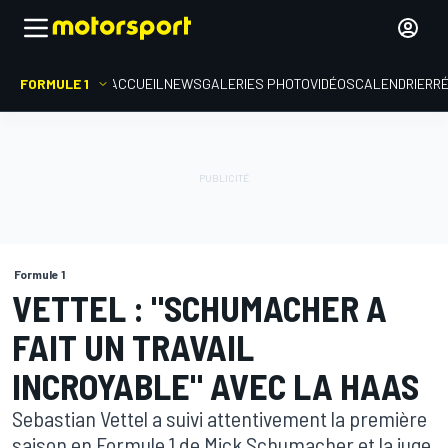
FORMULE 1
ACCUEIL
NEWS
GALERIES PHOTO
VIDÉOS
CALENDRIER
R
Formule 1
VETTEL : "SCHUMACHER A
FAIT UN TRAVAIL
INCROYABLE" AVEC LA HAAS
Sebastian Vettel a suivi attentivement la première
saison en Formule 1 de Mick Schumacher et la juge