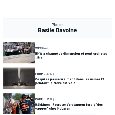
Plus de
Basile Davoine
WEC
6 min
BMW a changé de dimension et peut croire au
titre
FORMULE 1
2 j
Ce qui se passe vraiment dans les usines F1
pendant la trêve estivale
FORMULE 1
2 j
Häkkinen : Recruter Verstappen ferait "des
vagues" chez McLaren