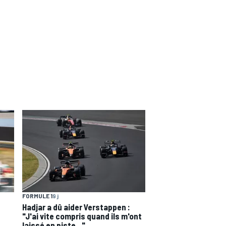
FORMULE 1
9 j
Hadjar a dû aider Verstappen :
"J'ai vite compris quand ils m'ont
laissé en piste..."