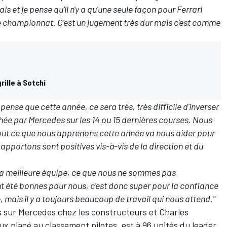
 et je pense qu'il n'y a qu'une seule façon pour Ferrari
le championnat. C'est un jugement très dur mais c'est comme
rille à Sotchi
pense que cette année, ce sera très, très difficile d'inverser
hée par Mercedes sur les 14 ou 15 dernières courses. Nous
out ce que nous apprenons cette année va nous aider pour
apportons sont positives vis-à-vis de la direction et du
e la meilleure équipe, ce que nous ne sommes pas
t été bonnes pour nous, c'est donc super pour la confiance
e, mais il y a toujours beaucoup de travail qui nous attend."
ts sur Mercedes
chez les constructeurs
et Charles
eux placé
au classement pilotes
, est à 96 unités du leader