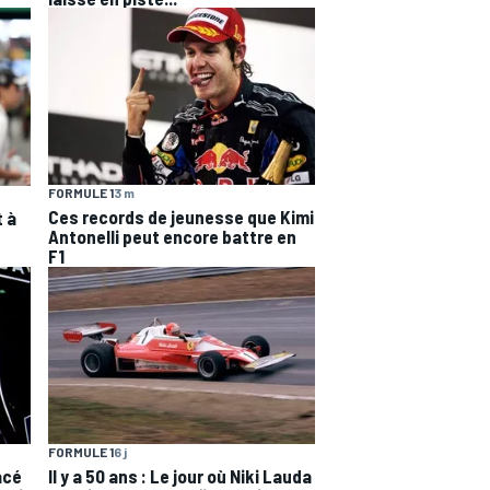
FORMULE 1
3 m
Ces records de jeunesse que Kimi
t à
Antonelli peut encore battre en
F1
FORMULE 1
6 j
acé
Il y a 50 ans : Le jour où Niki Lauda