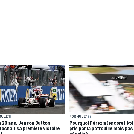
ULE 1
1 j
FORMULE 1
9 j
 a 20 ans, Jenson Button
Pourquoi Pérez a (encore) été
rochait sa première victoire
pris par la patrouille mais pas
F1
pénalisé