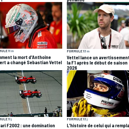
ULE 1
1 m
FORMULE 1
3 m
ment la mort d'Anthoine
Vettel lance un avertissemen
ert a changé Sebastian Vettel
la F1 après le début de saison
2026
ULE 1
1 j
FORMULE 1
3 j
rari F2002 : une domination
L'histoire de celui qui a rempl