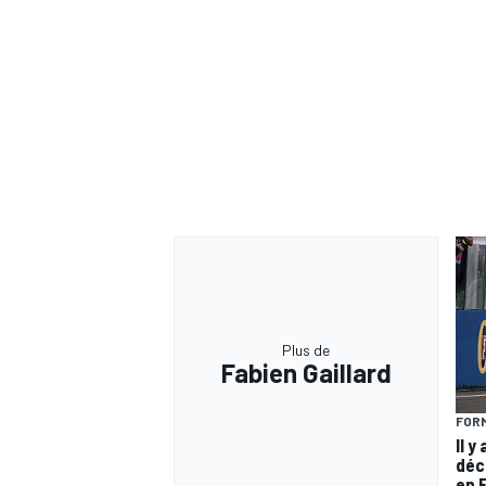
Plus de
Fabien Gaillard
FORM
Il y
déc
en 