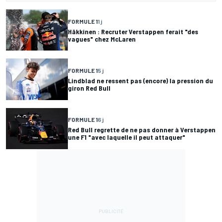
FORMULE 1
1 j
Häkkinen : Recruter Verstappen ferait "des
vagues" chez McLaren
FORMULE 1
5 j
Lindblad ne ressent pas (encore) la pression du
giron Red Bull
FORMULE 1
6 j
Red Bull regrette de ne pas donner à Verstappen
une F1 "avec laquelle il peut attaquer"