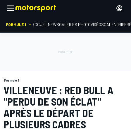
FORMULE 1
ACCUEIL
NEWS
GALERIES PHOTO
VIDÉOS
CALENDRIER
R
Formule 1
VILLENEUVE : RED BULL A
"PERDU DE SON ÉCLAT"
APRÈS LE DÉPART DE
PLUSIEURS CADRES