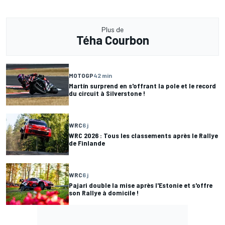
Plus de
Téha Courbon
MOTOGP
42 min
Martín surprend en s'offrant la pole et le record
du circuit à Silverstone !
WRC
6 j
WRC 2026 : Tous les classements après le Rallye
de Finlande
WRC
6 j
Pajari double la mise après l'Estonie et s'offre
son Rallye à domicile !