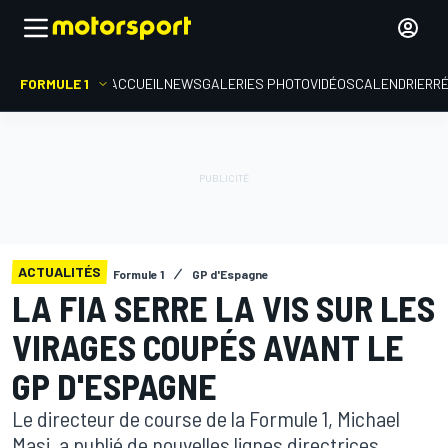
FORMULE 1
ACCUEIL
NEWS
GALERIES PHOTO
VIDÉOS
CALENDRIER
R
ACTUALITÉS
Formule 1
GP d'Espagne
LA FIA SERRE LA VIS SUR LES
VIRAGES COUPÉS AVANT LE
GP D'ESPAGNE
Le directeur de course de la Formule 1, Michael
Masi, a publié de nouvelles lignes directrices