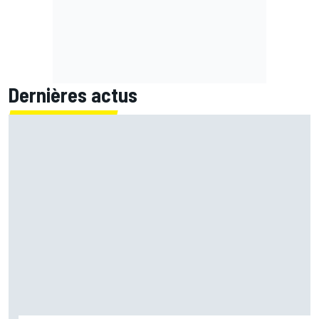
Dernières actus
Häkkinen : Recruter Verstappen ferait "des vagues" chez