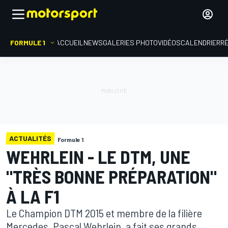
FORMULE 1
ACCUEIL
NEWS
GALERIES PHOTO
VIDÉOS
CALENDRIER
R
ACTUALITÉS
Formule 1
WEHRLEIN - LE DTM, UNE
"TRÈS BONNE PRÉPARATION"
À LA F1
Le Champion DTM 2015 et membre de la filière
Mercedes, Pascal Wehrlein, a fait ses grands