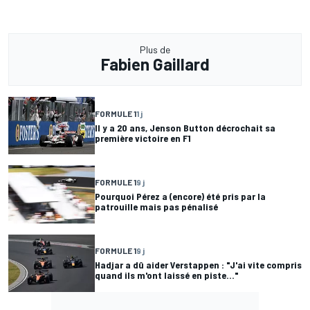
Plus de
Fabien Gaillard
FORMULE 1
1 j
Il y a 20 ans, Jenson Button décrochait sa
première victoire en F1
FORMULE 1
9 j
Pourquoi Pérez a (encore) été pris par la
patrouille mais pas pénalisé
FORMULE 1
9 j
Hadjar a dû aider Verstappen : "J'ai vite compris
quand ils m'ont laissé en piste..."