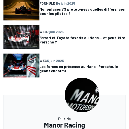
FORMULE 1
14 juin 2025
Monoplaces VS prototypes : quelles différences
pour les pilotes ?
WEC
7 juin 2025
Ferrari et Toyota favoris au Mans... et peut-être
Porsche ?
WEC
5 juin 2025
Les forces en présence au Mans : Porsche, le
géant endormi
Plus de
Manor Racing