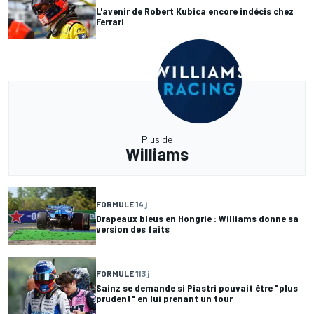
L'avenir de Robert Kubica encore indécis chez
Ferrari
Plus de
Williams
FORMULE 1
4 j
Drapeaux bleus en Hongrie : Williams donne sa
version des faits
FORMULE 1
13 j
Sainz se demande si Piastri pouvait être "plus
prudent" en lui prenant un tour