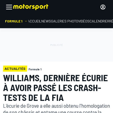
FORMULE 1
ACCUEIL
NEWS
GALERIES PHOTO
VIDÉOS
CALENDRIER
R
ACTUALITÉS
Formule 1
WILLIAMS, DERNIÈRE ÉCURIE
À AVOIR PASSÉ LES CRASH-
TESTS DE LA FIA
L'écurie de Grove a elle aussi obtenu l'homologation
de son châssis et entame une course contre la