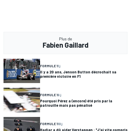
Plus de
Fabien Gaillard
FORMULE 1
1 j
Il y a 20 ans, Jenson Button décrochait sa
première victoire en F1
FORMULE 1
9 j
Pourquoi Pérez a (encore) été pris par la
patrouille mais pas pénalisé
FORMULE 1
10 j
Hadjar a dû aider Verstappen : "J'ai vite compris