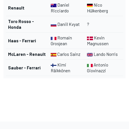
Daniel
Nico
Renault
Ricciardo
Hülkenberg
Toro Rosso -
Daniil Kvyat
?
Honda
Romain
Kevin
Haas - Ferrari
Grosjean
Magnussen
McLaren - Renault
Carlos Sainz
Lando Norris
Kimi
Antonio
Sauber - Ferrari
Räikkönen
Giovinazzi