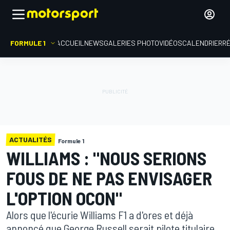
FORMULE 1
ACCUEIL
NEWS
GALERIES PHOTO
VIDÉOS
CALENDRIER
R
ACTUALITÉS
Formule 1
WILLIAMS : "NOUS SERIONS
FOUS DE NE PAS ENVISAGER
L'OPTION OCON"
Alors que l'écurie Williams F1 a d'ores et déjà
annoncé que George Russell serait pilote titulaire