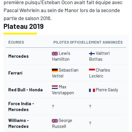
première puisqu'Esteban Ocon avait fait équipe avec
Pascal Wehrlein au sein de Manor lors de la seconde
partie de saison 2016.
Plateau 2019
ÉCURIES
PILOTES OFFICIELLEMENT ANNONCÉS
Lewis
Valtteri
Mercedes
Hamilton
Bottas
Sebastian
Charles
Ferrari
Vettel
Leclerc
Max
Red Bull - Honda
Pierre Gasly
Verstappen
Force India -
?
?
Mercedes
Williams -
George
?
Mercedes
Russell