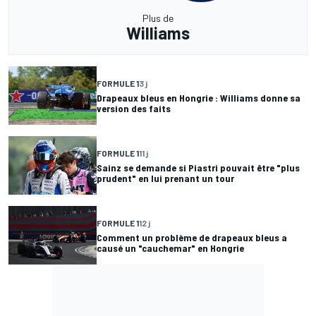
Plus de
Williams
FORMULE 1
3 j
Drapeaux bleus en Hongrie : Williams donne sa
version des faits
FORMULE 1
11 j
Sainz se demande si Piastri pouvait être "plus
prudent" en lui prenant un tour
FORMULE 1
12 j
Comment un problème de drapeaux bleus a
causé un "cauchemar" en Hongrie