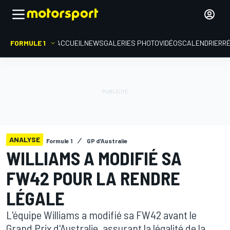
FORMULE 1
ACCUEIL
NEWS
GALERIES PHOTO
VIDÉOS
CALENDRIER
R
ANALYSE
Formule 1
GP d'Australie
WILLIAMS A MODIFIÉ SA
FW42 POUR LA RENDRE
LÉGALE
L'équipe Williams a modifié sa FW42 avant le
Grand Prix d'Australie, assurant la légalité de la