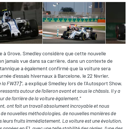
e à Grove, Smedley considère que cette nouvelle
on jamais vue dans sa carrière, dans un contexte de
ritannique a également confirmé que la voiture sera
rnée d’essais hivernaux à Barcelone, le 22 février.
e la FW37]"
, a expliqué Smedley lors de l’Autosport Show.
ssants autour de l’aileron avant et sous le châssis. Il y a
 de l’arrière de la voiture également."
ent, ont fait un travail absolument incroyable et nous
de nouvelles méthodologies, de nouvelles manières de
us leurs fruits immédiatement. La voiture est une évolution,
 années en F1, avec une telle stabilité des règles, l’une des