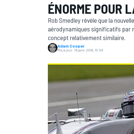
ÉNORME POUR L
Rob Smedley révèle que la nouvel
aérodynamiques significatifs par 
concept relativement similaire.
Adam Cooper
MOTOGP
Mis à jour:
19 janv. 2016, 13:59