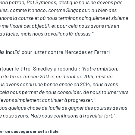
e mon patron, Pat Symonds, c’est que nous ne devons pas
 faibles, comme Monaco, comme Singapour, ou bien des
enons la course et où nous terminons cinquième et sixième
r en me fixant cet objectif, et pour cela nous avons mis en
as facile, mais nous travaillons là-dessus."
ès inouïs" pour lutter contre Mercedes et Ferrari
à jouer le titre, Smedley a répondu :
"Notre ambition,
 la fin de l’année 2013 et au début de 2014, c’est de
nous avons connu une bonne année en 2014, nous avons
 cela nous permet de nous consolider, de nous tourner vers
us devons simplement continuer à progresser."
st pas quelque chose de facile de gagner des courses de nos
 nous avons. Mais nous continuons à travailler fort."
er ou sauvegarder cet article