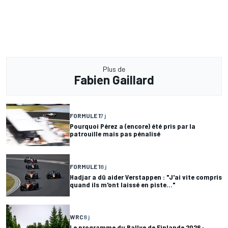
Plus de
Fabien Gaillard
FORMULE 1
7 j
Pourquoi Pérez a (encore) été pris par la
patrouille mais pas pénalisé
FORMULE 1
8 j
Hadjar a dû aider Verstappen : "J'ai vite compris
quand ils m'ont laissé en piste..."
WRC
8 j
Le programme du Rallye de Finlande 2026 :