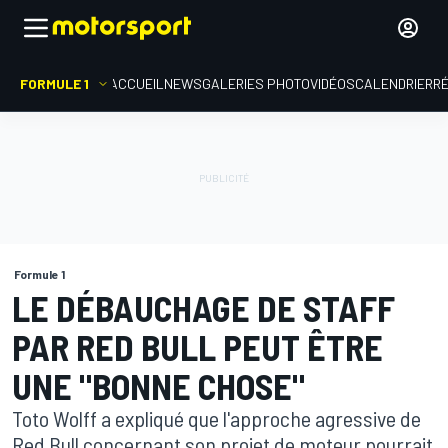
FORMULE 1
ACCUEIL
NEWS
GALERIES PHOTO
VIDÉOS
CALENDRIER
R
Formule 1
LE DÉBAUCHAGE DE STAFF
PAR RED BULL PEUT ÊTRE
UNE "BONNE CHOSE"
Toto Wolff a expliqué que l'approche agressive de
Red Bull concernant son projet de moteur pourrait