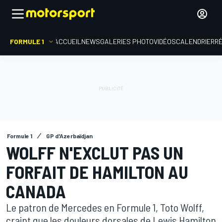
FORMULE 1
ACCUEIL
NEWS
GALERIES PHOTO
VIDÉOS
CALENDRIER
R
Formule 1
GP d'Azerbaïdjan
WOLFF N'EXCLUT PAS UN
FORFAIT DE HAMILTON AU
CANADA
Le patron de Mercedes en Formule 1, Toto Wolff,
craint que les douleurs dorsales de Lewis Hamilton