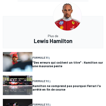
Plus de
Lewis Hamilton
FORMULE 1
11 j
"Des erreurs qui coûtent un titre" : Hamilton sur
une mauvaise pente
FORMULE 1
12 j
Hamilton ne comprend pas pourquoi Ferrari l'a
arrêté en fin de course
FORMULE 1
13 j