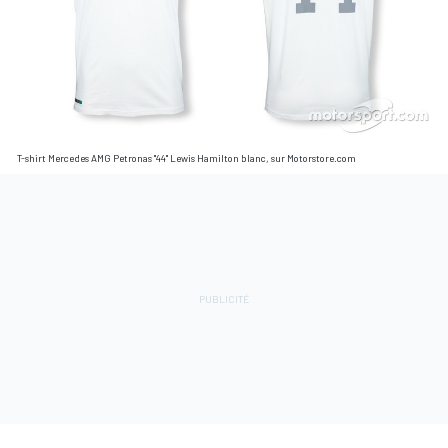
T-shirt Mercedes AMG Petronas "44" Lewis Hamilton blanc, sur Motorstore.com