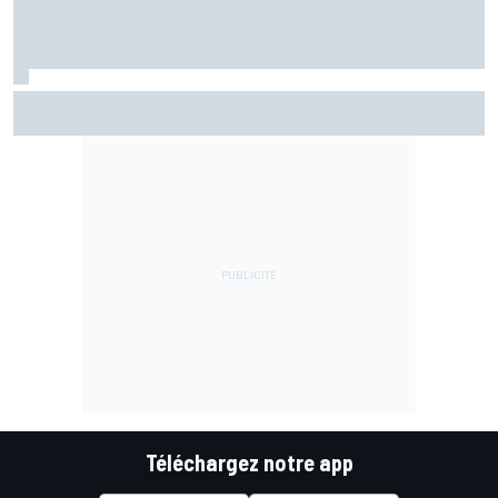
Marc Márquez assume enfin : "Le favori, c'est moi, non ?"
Téléchargez notre app