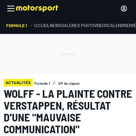
FORMULE 1
ACCUEIL
NEWS
GALERIES PHOTO
VIDÉOS
CALENDRIER
R
ACTUALITÉS
Formule 1
GP du Japon
WOLFF - LA PLAINTE CONTRE
VERSTAPPEN, RÉSULTAT
D'UNE "MAUVAISE
COMMUNICATION"