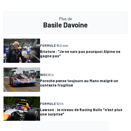
Plus de
Basile Davoine
FORMULE 1
52 min
Briatore : "Je ne sais pas pourquoi Alpine ne
gagne pas"
WEC
19 h
Porsche pense toujours au Mans malgré un
contexte fragilisé
FORMULE 1
21 h
Lawson : le niveau de Racing Bulls "n'est plus
une surprise"