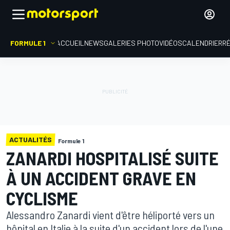
FORMULE 1
ACCUEIL
NEWS
GALERIES PHOTO
VIDÉOS
CALENDRIER
R
ACTUALITÉS
Formule 1
ZANARDI HOSPITALISÉ SUITE
À UN ACCIDENT GRAVE EN
CYCLISME
Alessandro Zanardi vient d'être héliporté vers un
hôpital en Italie à la suite d'un accident lors de l'une