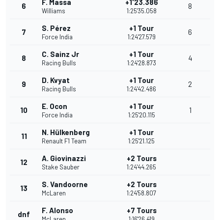
F. Massa
+1'23.386
6
8
Williams
1:25'35.058
S. Pérez
+1 Tour
7
6
Force India
1:24'27.579
C. Sainz Jr
+1 Tour
8
4
Racing Bulls
1:24'28.873
D. Kvyat
+1 Tour
9
2
Racing Bulls
1:24'42.486
E. Ocon
+1 Tour
10
1
Force India
1:25'20.115
N. Hülkenberg
+1 Tour
11
Renault F1 Team
1:25'21.125
A. Giovinazzi
+2 Tours
12
Stake Sauber
1:24'44.265
S. Vandoorne
+2 Tours
13
McLaren
1:24'58.807
F. Alonso
+7 Tours
dnf
McLaren
1:16'26.419