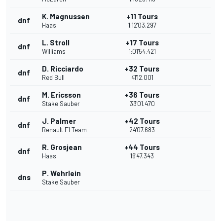
K. Magnussen
+11 Tours
dnf
Haas
1:12'03.297
L. Stroll
+17 Tours
dnf
Williams
1:01'54.421
D. Ricciardo
+32 Tours
dnf
Red Bull
41'12.001
M. Ericsson
+36 Tours
dnf
Stake Sauber
33'01.470
J. Palmer
+42 Tours
dnf
Renault F1 Team
24'07.683
R. Grosjean
+44 Tours
dnf
Haas
19'47.343
P. Wehrlein
dns
Stake Sauber