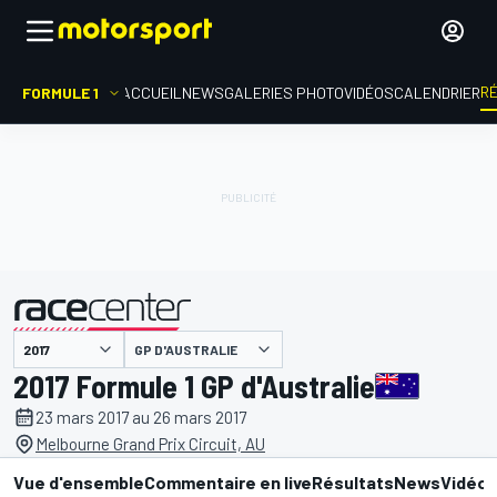
R
FORMULE 1
ACCUEIL
NEWS
GALERIES PHOTO
VIDÉOS
CALENDRIER
GP D'AUSTRALIE
présenté par
2017 Formule 1 GP d'Australie
23 mars 2017 au 26 mars 2017
Melbourne Grand Prix Circuit, AU
Vue d'ensemble
Commentaire en live
Résultats
News
Vidéo