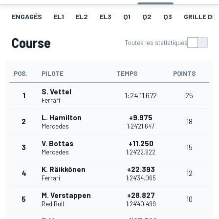
ENGAGÉS
EL1
EL2
EL3
Q1
Q2
Q3
GRILLE DE
Course
Toutes les statistiques
POS.
PILOTE
TEMPS
POINTS
S. Vettel
1
1:24'11.672
25
Ferrari
L. Hamilton
+9.975
2
18
Mercedes
1:24'21.647
V. Bottas
+11.250
3
15
Mercedes
1:24'22.922
K. Räikkönen
+22.393
4
12
Ferrari
1:24'34.065
M. Verstappen
+28.827
5
10
Red Bull
1:24'40.499