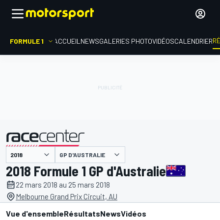
R
FORMULE 1
ACCUEIL
NEWS
GALERIES PHOTO
VIDÉOS
CALENDRIER
GP D'AUSTRALIE
présenté par
2018 Formule 1 GP d'Australie
22 mars 2018 au 25 mars 2018
Melbourne Grand Prix Circuit, AU
Vue d'ensemble
Résultats
News
Vidéos