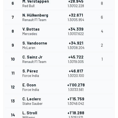
M. Verstappen
+28.945
6
8
Red Bull
1:30'02.228
N. Hülkenberg
+32.671
7
6
Renault F1 Team
1:30'05.954
V. Bottas
+34.339
8
4
Mercedes
1:30'07.622
S. Vandoorne
+34.921
9
2
McLaren
1:30'08.204
C. Sainz Jr
+45.722
10
1
Renault F1 Team
1:30'19.005
S. Pérez
+46.817
11
Force India
1:30'20.100
E. Ocon
+1'00.278
12
Force India
1:30'33.561
C. Leclerc
+1'15.759
13
Stake Sauber
1:30'49.042
L. Stroll
+1'18.288
14
Williams
1:30'51.571