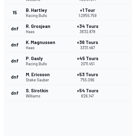
B. Hartley
+1 Tour
15
Racing Bulls
1:29'55.759
R. Grosjean
+34 Tours
dnf
Haas
36'32.878
K. Magnussen
+36 Tours
dnf
Haas
33'31.467
P. Gasly
+45 Tours
dnf
Racing Bulls
20'11.451
M. Ericsson
+53 Tours
dnf
Stake Sauber
7'55.096
S. Sirotkin
+54 Tours
dnf
Williams
6'26.147