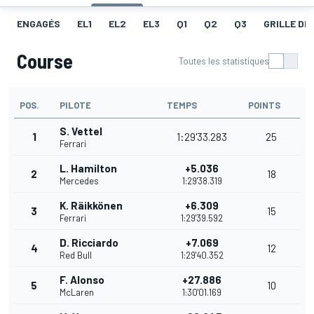
ENGAGÉS
EL1
EL2
EL3
Q1
Q2
Q3
GRILLE DE
Course
Toutes les statistiques
POS.
PILOTE
TEMPS
POINTS
S. Vettel
1
1:29'33.283
25
Ferrari
L. Hamilton
+5.036
2
18
Mercedes
1:29'38.319
K. Räikkönen
+6.309
3
15
Ferrari
1:29'39.592
D. Ricciardo
+7.069
4
12
Red Bull
1:29'40.352
F. Alonso
+27.886
5
10
McLaren
1:30'01.169