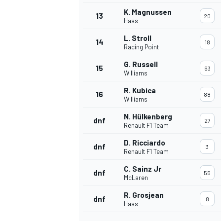
K. Magnussen
13
20
Haas
L. Stroll
14
18
Racing Point
G. Russell
15
63
Williams
R. Kubica
16
88
Williams
N. Hülkenberg
dnf
27
Renault F1 Team
D. Ricciardo
dnf
3
Renault F1 Team
C. Sainz Jr
dnf
55
McLaren
R. Grosjean
dnf
8
Haas