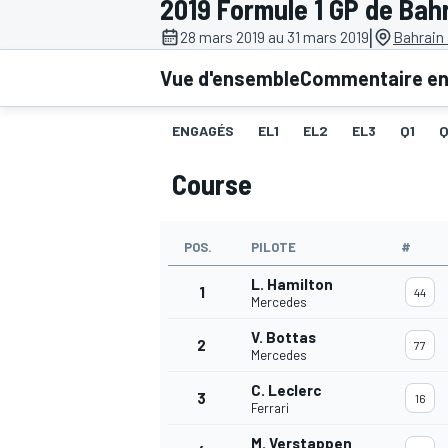
2019 Formule 1 GP de Bah
|
28 mars 2019 au 31 mars 2019
Bahrain 
Vue d'ensemble
Commentaire en 
ENGAGÉS
EL1
EL2
EL3
Q1
MOTOGP
Course
POS.
PILOTE
#
L. Hamilton
1
44
Mercedes
V. Bottas
2
77
Mercedes
C. Leclerc
3
16
Ferrari
M. Verstappen