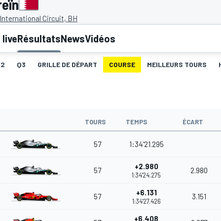
reïn
International Circuit, BH
live
Résultats
News
Vidéos
Q2
Q3
GRILLE DE DÉPART
COURSE
MEILLEURS TOURS
TOURS
TEMPS
ÉCART
57
1:34'21.295
+2.980
57
2.980
1:34'24.275
+6.131
57
3.151
1:34'27.426
+6.408