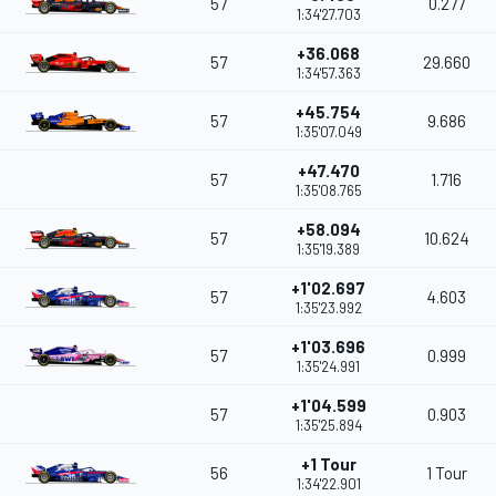
57
0.277
1:34'27.703
+36.068
57
29.660
1:34'57.363
+45.754
57
9.686
1:35'07.049
+47.470
57
1.716
1:35'08.765
+58.094
57
10.624
1:35'19.389
+1'02.697
57
4.603
1:35'23.992
+1'03.696
57
0.999
1:35'24.991
+1'04.599
57
0.903
1:35'25.894
+1 Tour
56
1 Tour
1:34'22.901