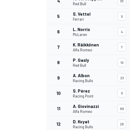
4
33
Red Bull
S. Vettel
5
5
WRC
Ferrari
L. Norris
6
4
McLaren
K. Räikkönen
7
7
Alfa Romeo
P. Gasly
8
10
Red Bull
A. Albon
9
23
Racing Bulls
S. Pérez
10
11
Racing Point
WEC
A. Giovinazzi
11
99
Alfa Romeo
D. Kvyat
12
26
Racing Bulls