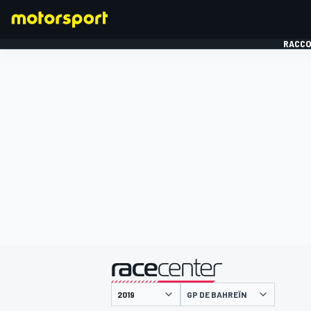
RACCO
FORMULE 1
présenté par
GP DE BAHREÏN