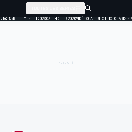
TOUTES LES SÉRIES
URCIS :
RÈGLEMENT F1 2026
CALENDRIER 2026
VIDÉOS
GALERIES PHOTO
PARIS S