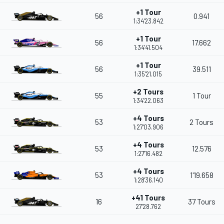
+1 Tour
56
0.941
1:34'23.842
+1 Tour
56
17.662
1:34'41.504
+1 Tour
56
39.511
1:35'21.015
+2 Tours
55
1 Tour
1:34'22.063
+4 Tours
53
2 Tours
1:27'03.906
+4 Tours
53
12.576
1:27'16.482
+4 Tours
53
1'19.658
1:28'36.140
+41 Tours
16
37 Tours
27'28.762