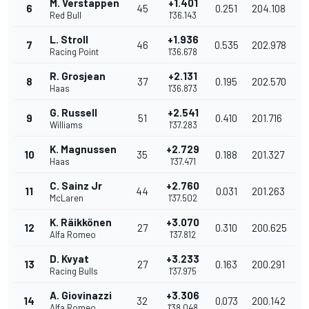
M. Verstappen
+1.401
6
45
0.251
204.108
Red Bull
1'36.143
L. Stroll
+1.936
7
46
0.535
202.978
Racing Point
1'36.678
R. Grosjean
+2.131
8
37
0.195
202.570
Haas
1'36.873
G. Russell
+2.541
9
51
0.410
201.716
Williams
1'37.283
K. Magnussen
+2.729
10
35
0.188
201.327
Haas
1'37.471
C. Sainz Jr
+2.760
11
44
0.031
201.263
McLaren
1'37.502
K. Räikkönen
+3.070
12
27
0.310
200.625
Alfa Romeo
1'37.812
D. Kvyat
+3.233
13
27
0.163
200.291
Racing Bulls
1'37.975
A. Giovinazzi
+3.306
14
32
0.073
200.142
Alfa Romeo
1'38.048