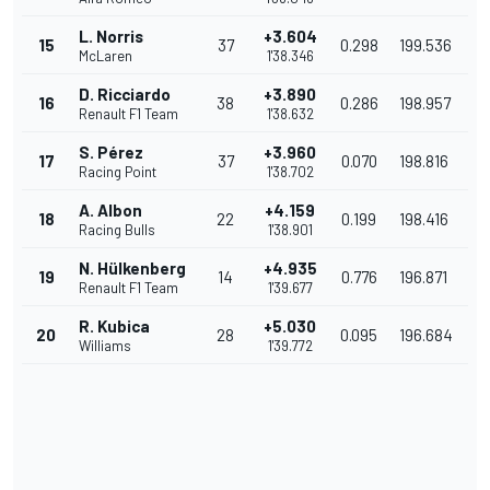
L. Norris
+3.604
15
37
0.298
199.536
McLaren
1'38.346
D. Ricciardo
+3.890
16
38
0.286
198.957
Renault F1 Team
1'38.632
S. Pérez
+3.960
17
37
0.070
198.816
Racing Point
1'38.702
A. Albon
+4.159
18
22
0.199
198.416
Racing Bulls
1'38.901
N. Hülkenberg
+4.935
19
14
0.776
196.871
Renault F1 Team
1'39.677
R. Kubica
+5.030
20
28
0.095
196.684
Williams
1'39.772