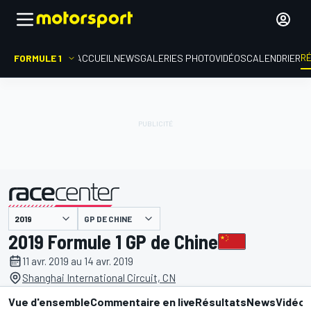
R
FORMULE 1
ACCUEIL
NEWS
GALERIES PHOTO
VIDÉOS
CALENDRIER
GP DE CHINE
présenté par
2019 Formule 1 GP de Chine
11 avr. 2019 au 14 avr. 2019
Shanghai International Circuit, CN
Vue d'ensemble
Commentaire en live
Résultats
News
Vidéo