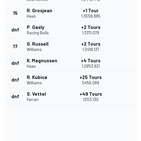
R. Grosjean
+1 Tour
15
Haas
1:35'06.885
P. Gasly
+2 Tours
dnf
Racing Bulls
1:33'11.079
G. Russell
+2 Tours
17
Williams
1:34'18.137
K. Magnussen
+4 Tours
dnf
Haas
1:29'53.921
R. Kubica
+25 Tours
dnf
Williams
54'56.089
S. Vettel
+49 Tours
dnf
Ferrari
12'03.130