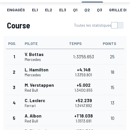
ENGAGÉS
EL1
EL2
EL3
Q1
Q2
Q3
GRILLE DE
Course
Toutes les statistiques
POS.
PILOTE
TEMPS
POINTS
V. Bottas
1
1:33'55.653
25
Mercedes
L. Hamilton
+4.148
2
18
Mercedes
1:33'59.801
M. Verstappen
+5.002
3
15
Red Bull
1:34'00.655
C. Leclerc
+52.239
4
13
Ferrari
1:34'47.892
A. Albon
+1'18.038
5
10
Red Bull
1:35'13.691