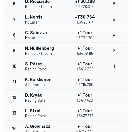
D. Ricciardo
+1'30.366
6
8
Renault F1 Team
1:35'26.019
L. Norris
+1'30.764
7
6
McLaren
1:35'26.417
C. Sainz Jr
+1 Tour
8
4
McLaren
1:34'04.201
N. Hülkenberg
+1 Tour
9
2
Renault F1 Team
1:34'08.115
S. Pérez
+1 Tour
10
1
Racing Point
1:34'14.355
K. Räikkönen
+1 Tour
11
Alfa Romeo
1:34'15.280
D. Kvyat
+1 Tour
12
Racing Bulls
1:34'17.420
L. Stroll
+1 Tour
13
Racing Point
1:34'37.575
A. Giovinazzi
+1 Tour
14
Alfa Romeo
1:34'49.443