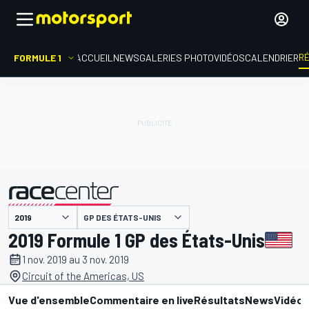
R
FORMULE 1
ACCUEIL
NEWS
GALERIES PHOTO
VIDÉOS
CALENDRIER
GP DES ÉTATS-UNIS
présenté par
2019 Formule 1 GP des États-Unis
1 nov. 2019 au 3 nov. 2019
Circuit of the Americas, US
Vue d'ensemble
Commentaire en live
Résultats
News
Vidéo