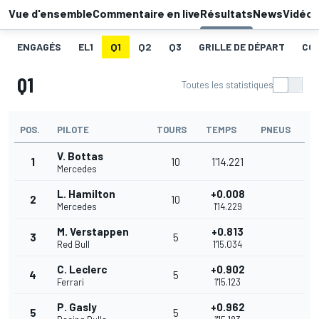
Vue d'ensemble
Commentaire en live
Résultats
News
Vidéo
ENGAGÉS
EL1
Q1
Q2
Q3
GRILLE DE DÉPART
CO
Q1
Toutes les statistiques
POS.
PILOTE
TOURS
TEMPS
PNEUS
V. Bottas
1
10
1'14.221
Mercedes
L. Hamilton
+0.008
2
10
Mercedes
1'14.229
M. Verstappen
+0.813
3
5
Red Bull
1'15.034
C. Leclerc
+0.902
4
5
Ferrari
1'15.123
P. Gasly
+0.962
5
5