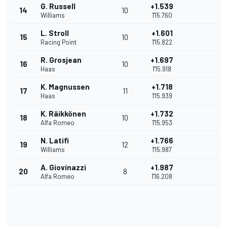
G. Russell
+1.539
14
10
Williams
1'15.760
L. Stroll
+1.601
15
10
Racing Point
1'15.822
R. Grosjean
+1.697
16
10
Haas
1'15.918
K. Magnussen
+1.718
17
11
Haas
1'15.939
K. Räikkönen
+1.732
18
10
Alfa Romeo
1'15.953
N. Latifi
+1.766
19
12
Williams
1'15.987
A. Giovinazzi
+1.987
20
8
Alfa Romeo
1'16.208