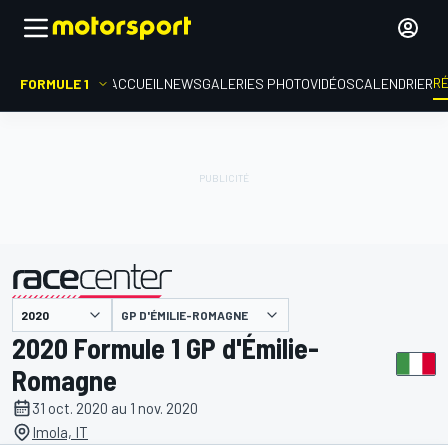
R
FORMULE 1
ACCUEIL
NEWS
GALERIES PHOTO
VIDÉOS
CALENDRIER
GP D'ÉMILIE-ROMAGNE
présenté par
2020 Formule 1 GP d'Émilie-
Romagne
31 oct. 2020 au 1 nov. 2020
Imola, IT