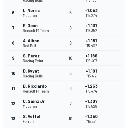
Racing Bulls
1'15.183
L. Norris
+1.053
6
5
McLaren
1'15.274
E. Ocon
+1.131
7
8
Renault F1 Team
1'15.352
A. Albon
+1.181
8
8
Red Bull
1'15.402
S. Pérez
+1.186
9
10
Racing Point
1'15.407
D. Kvyat
+1.191
10
5
Racing Bulls
1'15.412
D. Ricciardo
+1.253
11
6
Renault F1 Team
1'15.474
C. Sainz Jr
+1.307
12
7
McLaren
1'15.528
S. Vettel
+1.350
13
10
Ferrari
1'15.571