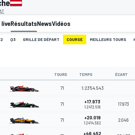
che
 AT
live
Résultats
News
Vidéos
Q2
Q3
GRILLE DE DÉPART
COURSE
MEILLEURS TOURS
TOURS
TEMPS
ÉCART
71
1:23'54.543
+17.973
71
17.973
1:24'12.516
+20.019
71
2.046
1:24'14.562
+46.452