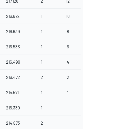
217.128
2
12
216.672
1
10
216.639
1
8
216.533
1
6
216.499
1
4
216.472
2
2
215.571
1
1
215.330
1
214.873
2