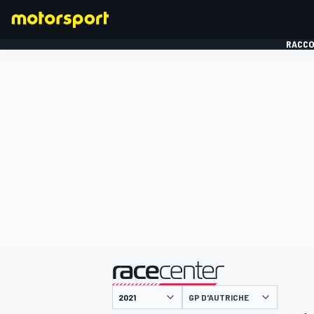
RACCO
FORMULE 1
présenté par
GP D'AUTRICHE