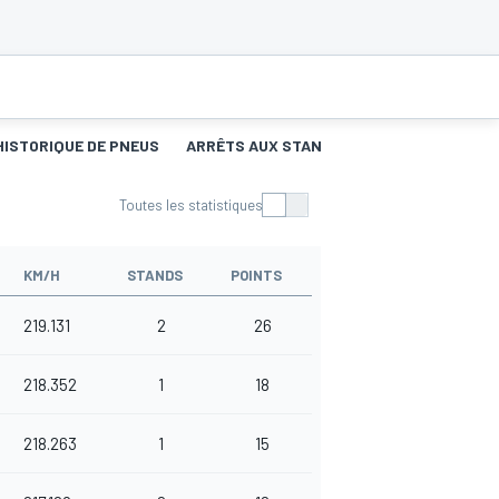
HISTORIQUE DE PNEUS
ARRÊTS AUX STANDS
Toutes les statistiques
KM/H
STANDS
POINTS
219.131
2
26
218.352
1
18
218.263
1
15