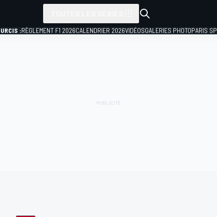
TOUTES LES SÉRIES
URCIS :
RÈGLEMENT F1 2026
CALENDRIER 2026
VIDÉOS
GALERIES PHOTO
PARIS S