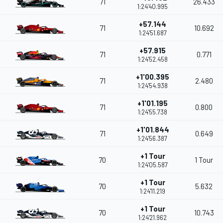
71
26.433
1:24'40.995
+57.144
71
10.692
1:24'51.687
+57.915
71
0.771
1:24'52.458
+1'00.395
71
2.480
1:24'54.938
+1'01.195
71
0.800
1:24'55.738
+1'01.844
71
0.649
1:24'56.387
+1 Tour
70
1 Tour
1:24'05.587
+1 Tour
70
5.632
1:24'11.219
+1 Tour
70
10.743
1:24'21.962