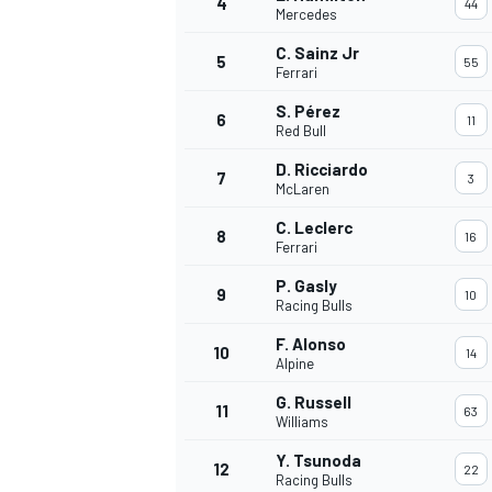
4
44
Mercedes
C. Sainz Jr
5
55
WRC
Ferrari
S. Pérez
6
11
Red Bull
D. Ricciardo
7
3
McLaren
C. Leclerc
8
16
Ferrari
P. Gasly
9
10
Racing Bulls
F. Alonso
10
14
Alpine
WEC
G. Russell
11
63
Williams
Y. Tsunoda
12
22
Racing Bulls