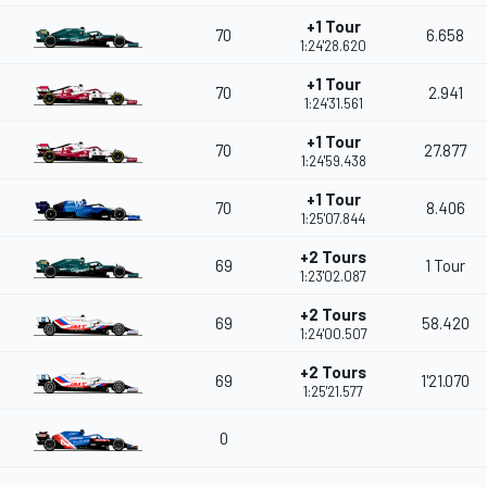
+1 Tour
70
6.658
1:24'28.620
+1 Tour
70
2.941
1:24'31.561
+1 Tour
70
27.877
1:24'59.438
+1 Tour
70
8.406
1:25'07.844
+2 Tours
69
1 Tour
1:23'02.087
+2 Tours
69
58.420
1:24'00.507
+2 Tours
69
1'21.070
1:25'21.577
0