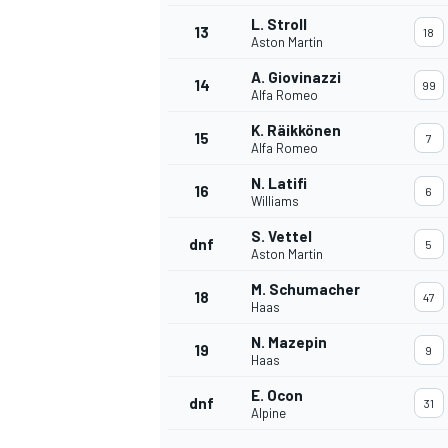
L. Stroll
13
18
Aston Martin
A. Giovinazzi
14
99
Alfa Romeo
K. Räikkönen
15
7
Alfa Romeo
N. Latifi
16
6
Williams
S. Vettel
dnf
5
Aston Martin
M. Schumacher
18
47
Haas
N. Mazepin
19
9
Haas
E. Ocon
dnf
31
Alpine