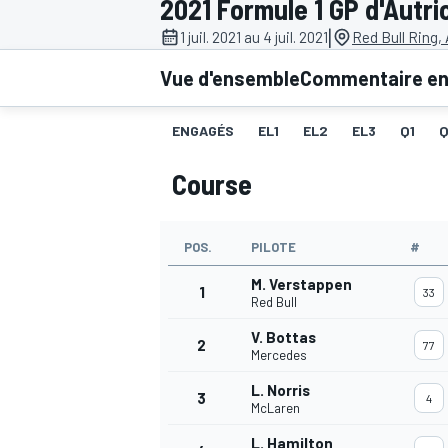
2021 Formule 1 GP d'Autri
|
1 juil. 2021 au 4 juil. 2021
Red Bull Ring,
Vue d'ensemble
Commentaire en 
ENGAGÉS
EL1
EL2
EL3
Q1
MOTOGP
Course
POS.
PILOTE
#
M. Verstappen
1
33
Red Bull
V. Bottas
2
77
Mercedes
L. Norris
3
4
McLaren
L. Hamilton