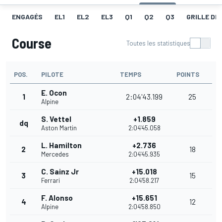
ENGAGÉS
EL1
EL2
EL3
Q1
Q2
Q3
GRILLE DE
Course
Toutes les statistiques
POS.
PILOTE
TEMPS
POINTS
E. Ocon
1
2:04'43.199
25
Alpine
S. Vettel
+1.859
dq
Aston Martin
2:04'45.058
L. Hamilton
+2.736
2
18
Mercedes
2:04'45.935
C. Sainz Jr
+15.018
3
15
Ferrari
2:04'58.217
F. Alonso
+15.651
4
12
Alpine
2:04'58.850