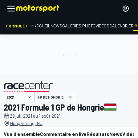
R
FORMULE 1
ACCUEIL
NEWS
GALERIES PHOTO
VIDÉOS
CALENDRIER
GP DE HONGRIE
présenté par
2021 Formule 1 GP de Hongrie
29 juil. 2021 au 1 août 2021
Hungaroring, HU
Vue d'ensemble
Commentaire en live
Résultats
News
Vidéo