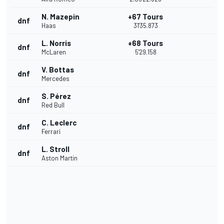
N. Mazepin
+67 Tours
dnf
Haas
31'35.873
L. Norris
+68 Tours
dnf
McLaren
5'29.158
V. Bottas
dnf
Mercedes
S. Pérez
dnf
Red Bull
C. Leclerc
dnf
Ferrari
L. Stroll
dnf
Aston Martin