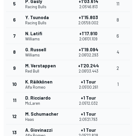
P. Gasly
+1'03.614
5
11
Racing Bulls
2:05'46.813
Y. Tsunoda
+1'15.803
6
8
Racing Bulls
2:05'59.002
N. Latifi
+1'17.910
7
6
Williams
2:06'01.109
G. Russell
+1'19.094
8
4
Williams
2:06'02.293
M. Verstappen
+1'20.244
9
2
Red Bull
2:06'03.443
K. Räikkönen
+1 Tour
10
1
Alfa Romeo
2:05'00.261
D. Ricciardo
+1 Tour
11
McLaren
2:05'12.032
M. Schumacher
+1 Tour
12
Haas
2:05'21.793
A. Giovinazzi
+1 Tour
13
Alfa Romeo
2:05'22.828