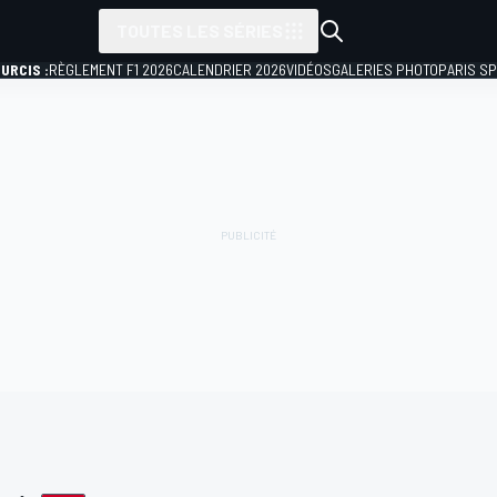
TOUTES LES SÉRIES
URCIS :
RÈGLEMENT F1 2026
CALENDRIER 2026
VIDÉOS
GALERIES PHOTO
PARIS S