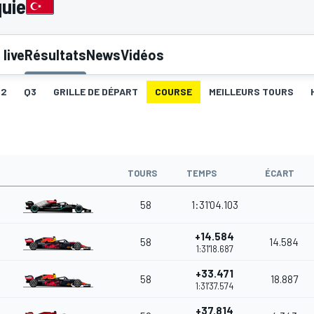
quie
live
Résultats
News
Vidéos
Q2
Q3
GRILLE DE DÉPART
COURSE
MEILLEURS TOURS
TOURS
TEMPS
ÉCART
58
1:31'04.103
+14.584
58
14.584
1:31'18.687
+33.471
58
18.887
1:31'37.574
+37.814