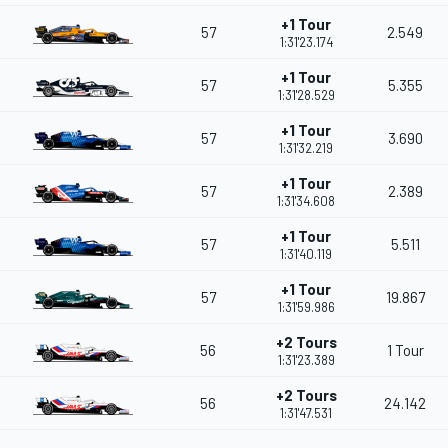
+1 Tour
57
2.549
1:31'23.174
+1 Tour
57
5.355
1:31'28.529
+1 Tour
57
3.690
1:31'32.219
+1 Tour
57
2.389
1:31'34.608
+1 Tour
57
5.511
1:31'40.119
+1 Tour
57
19.867
1:31'59.986
+2 Tours
56
1 Tour
1:31'23.389
+2 Tours
56
24.142
1:31'47.531