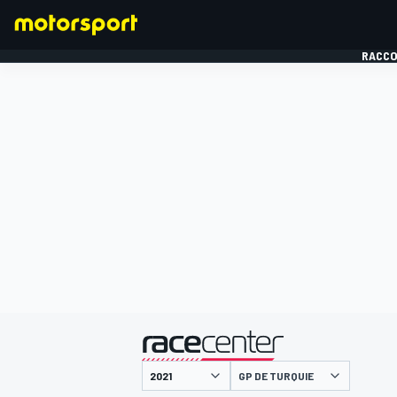
RACCO
FORMULE 1
présenté par
GP DE TURQUIE