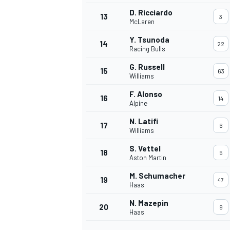
D. Ricciardo
13
3
McLaren
Y. Tsunoda
14
22
Racing Bulls
G. Russell
15
63
Williams
F. Alonso
16
14
Alpine
N. Latifi
17
6
Williams
S. Vettel
18
5
Aston Martin
M. Schumacher
19
47
Haas
N. Mazepin
20
9
Haas