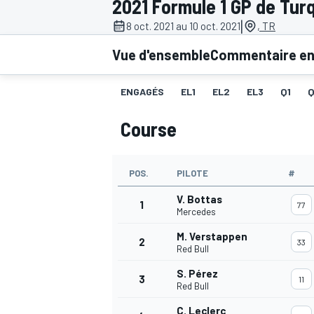
2021 Formule 1 GP de Tur
|
8 oct. 2021 au 10 oct. 2021
, TR
Vue d'ensemble
Commentaire en 
ENGAGÉS
EL1
EL2
EL3
Q1
MOTOGP
Course
POS.
PILOTE
#
V. Bottas
1
77
Mercedes
M. Verstappen
2
33
Red Bull
S. Pérez
3
11
Red Bull
C. Leclerc