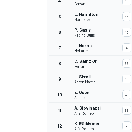
4
16
Ferrari
L. Hamilton
5
44
WRC
Mercedes
P. Gasly
6
10
Racing Bulls
L. Norris
7
4
McLaren
C. Sainz Jr
8
55
Ferrari
L. Stroll
9
18
Aston Martin
E. Ocon
10
31
Alpine
WEC
A. Giovinazzi
11
99
Alfa Romeo
K. Räikkönen
12
7
Alfa Romeo