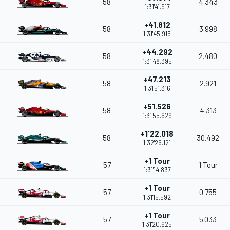
58
4.343
1:31'41.917
+41.812
58
3.998
1:31'45.915
+44.292
58
2.480
1:31'48.395
+47.213
58
2.921
1:31'51.316
+51.526
58
4.313
1:31'55.629
+1'22.018
58
30.492
1:32'26.121
+1 Tour
57
1 Tour
1:31'14.837
+1 Tour
57
0.755
1:31'15.592
+1 Tour
57
5.033
1:31'20.625