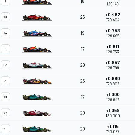
18
1
1'29.149
+0.462
25
16
1'29.404
+0.753
19
14
1'29.695
+0.811
17
11
1'29.753
+0.857
29
63
1'29.799
+0.960
26
3
1'29.902
+1.000
17
18
1'29.942
+1.058
29
77
1'30.000
+1.115
20
5
1'30.057