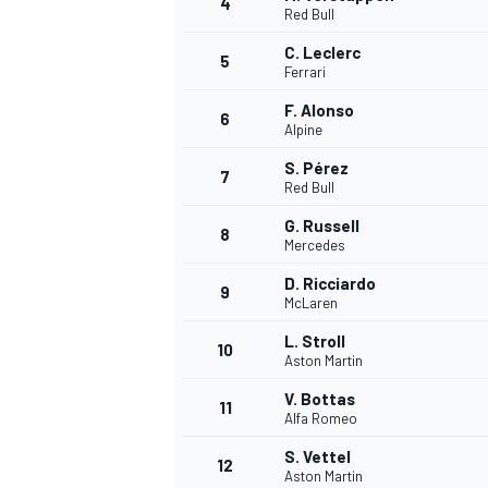
4
Red Bull
C. Leclerc
5
WRC
Ferrari
F. Alonso
6
Alpine
S. Pérez
7
Red Bull
G. Russell
8
Mercedes
D. Ricciardo
9
McLaren
L. Stroll
10
Aston Martin
WEC
V. Bottas
11
Alfa Romeo
S. Vettel
12
Aston Martin