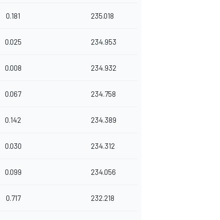
0.181
235.018
0.025
234.953
0.008
234.932
0.067
234.758
0.142
234.389
0.030
234.312
0.099
234.056
0.717
232.218