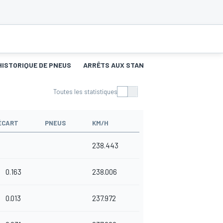
HISTORIQUE DE PNEUS
ARRÊTS AUX STANDS
Toutes les statistiques
ÉCART
PNEUS
KM/H
238.443
0.163
238.006
0.013
237.972