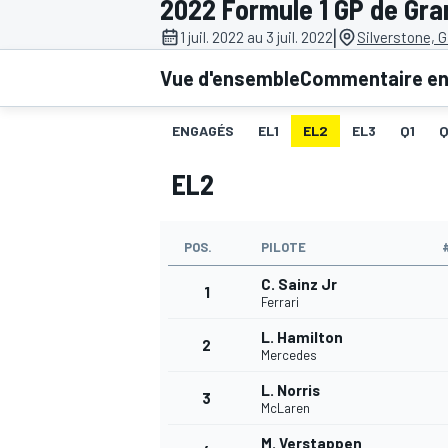
2022 Formule 1 GP de Gr
|
1 juil. 2022 au 3 juil. 2022
Silverstone, 
Vue d'ensemble
Commentaire en 
ENGAGÉS
EL1
EL2
EL3
Q1
MOTOGP
EL2
POS.
PILOTE
C. Sainz Jr
1
Ferrari
L. Hamilton
2
Mercedes
L. Norris
3
McLaren
M. Verstappen