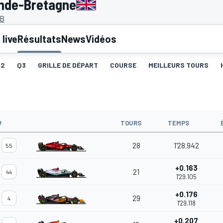
ande-Bretagne
GB
live
Résultats
News
Vidéos
Q2
Q3
GRILLE DE DÉPART
COURSE
MEILLEURS TOURS
#
TOURS
TEMPS
28
1'28.942
55
+0.163
21
44
1'29.105
+0.176
29
4
1'29.118
+0.207