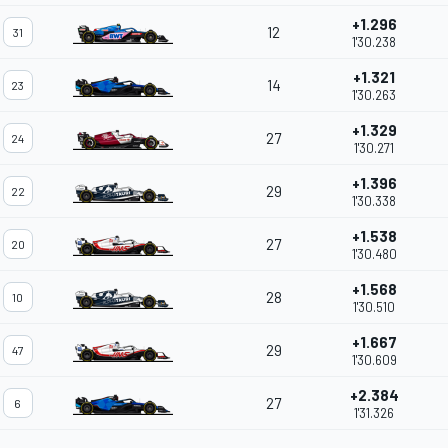
+1.296
12
31
1'30.238
+1.321
14
23
1'30.263
+1.329
27
24
1'30.271
+1.396
29
22
1'30.338
+1.538
27
20
1'30.480
+1.568
28
10
1'30.510
+1.667
29
47
1'30.609
+2.384
27
6
1'31.326