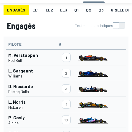
ENGAGÉS
EL1
EL2
EL3
Q1
Q2
Q3
GRILLE DE
Engagés
Toutes les statistiques
PILOTE
#
M. Verstappen
1
Red Bull
L. Sargeant
2
Williams
D. Ricciardo
3
Racing Bulls
L. Norris
4
McLaren
P. Gasly
10
Alpine