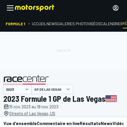
R
FORMULE 1
ACCUEIL
NEWS
GALERIES PHOTO
VIDÉOS
CALENDRIER
GP DE LAS VEGAS
présenté par
2023 Formule 1 GP de Las Vegas
15 nov. 2023 au 18 nov. 2023
Streets of Las Vegas, US
Vue d'ensemble
Commentaire en live
Résultats
News
Vidéo