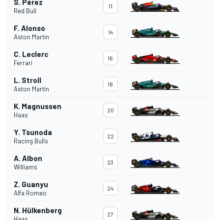
S. Pérez
11
Red Bull
F. Alonso
14
Aston Martin
C. Leclerc
16
Ferrari
L. Stroll
18
Aston Martin
K. Magnussen
20
Haas
Y. Tsunoda
22
Racing Bulls
A. Albon
23
Williams
Z. Guanyu
24
Alfa Romeo
N. Hülkenberg
27
Haas