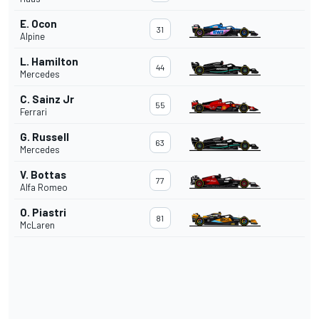
E. Ocon
31
Alpine
L. Hamilton
44
Mercedes
C. Sainz Jr
55
Ferrari
G. Russell
63
Mercedes
V. Bottas
77
Alfa Romeo
O. Piastri
81
McLaren