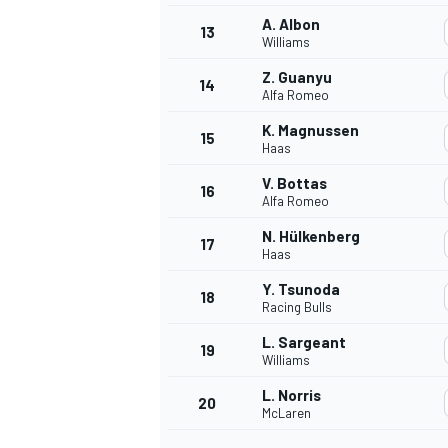
A. Albon
13
Williams
Z. Guanyu
14
Alfa Romeo
K. Magnussen
15
Haas
V. Bottas
16
Alfa Romeo
N. Hülkenberg
17
Haas
Y. Tsunoda
18
Racing Bulls
L. Sargeant
19
Williams
L. Norris
20
McLaren