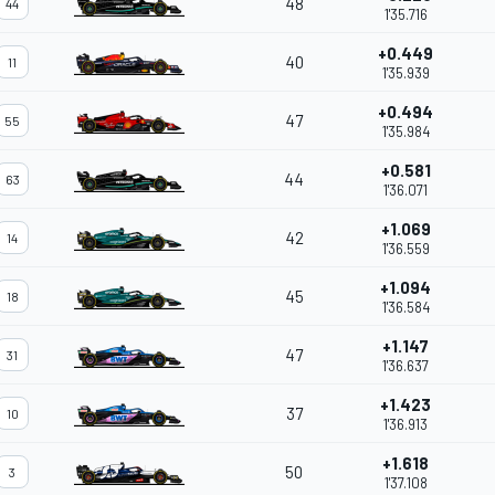
48
44
1'35.716
+0.449
40
11
1'35.939
+0.494
47
55
1'35.984
+0.581
44
63
1'36.071
+1.069
42
14
1'36.559
+1.094
45
18
1'36.584
+1.147
47
31
1'36.637
+1.423
37
10
1'36.913
+1.618
50
3
1'37.108