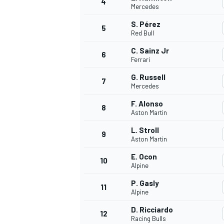
4
Mercedes
S. Pérez
5
WRC
Red Bull
C. Sainz Jr
6
Ferrari
G. Russell
7
Mercedes
F. Alonso
8
Aston Martin
L. Stroll
9
Aston Martin
E. Ocon
10
Alpine
WEC
P. Gasly
11
Alpine
D. Ricciardo
12
Racing Bulls