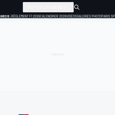
TOUTES LES SÉRIES
URCIS :
RÈGLEMENT F1 2026
CALENDRIER 2026
VIDÉOS
GALERIES PHOTO
PARIS S