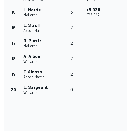
L. Norris
+8.038
15
3
McLaren
1'48.947
L. Stroll
16
2
Aston Martin
O. Piastri
17
2
McLaren
A. Albon
18
2
Williams
F. Alonso
19
2
Aston Martin
L. Sargeant
20
0
Williams