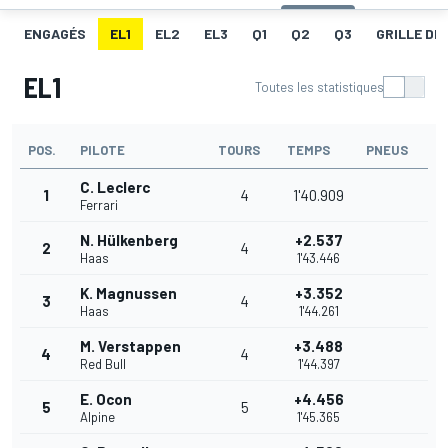
ENGAGÉS
EL1
EL2
EL3
Q1
Q2
Q3
GRILLE DE
EL1
Toutes les statistiques
POS.
PILOTE
TOURS
TEMPS
PNEUS
C. Leclerc
1
4
1'40.909
Ferrari
N. Hülkenberg
+2.537
2
4
Haas
1'43.446
K. Magnussen
+3.352
3
4
Haas
1'44.261
M. Verstappen
+3.488
4
4
Red Bull
1'44.397
E. Ocon
+4.456
5
5
Alpine
1'45.365