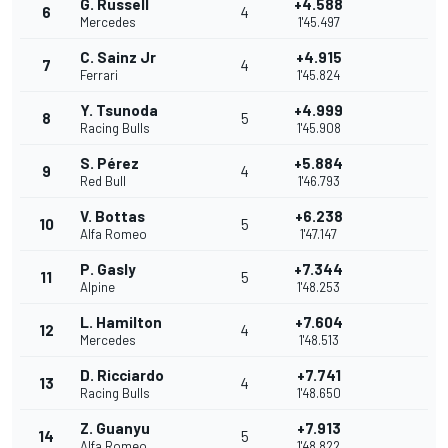
G. Russell
+4.588
6
4
Mercedes
1'45.497
C. Sainz Jr
+4.915
7
4
Ferrari
1'45.824
Y. Tsunoda
+4.999
8
5
Racing Bulls
1'45.908
S. Pérez
+5.884
9
4
Red Bull
1'46.793
V. Bottas
+6.238
10
5
Alfa Romeo
1'47.147
P. Gasly
+7.344
11
5
Alpine
1'48.253
L. Hamilton
+7.604
12
4
Mercedes
1'48.513
D. Ricciardo
+7.741
13
4
Racing Bulls
1'48.650
Z. Guanyu
+7.913
14
5
Alfa Romeo
1'48.822