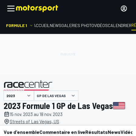
R
FORMULE 1
ACCUEIL
NEWS
GALERIES PHOTO
VIDÉOS
CALENDRIER
GP DE LAS VEGAS
présenté par
2023 Formule 1 GP de Las Vegas
15 nov. 2023 au 18 nov. 2023
Streets of Las Vegas, US
Vue d'ensemble
Commentaire en live
Résultats
News
Vidéo