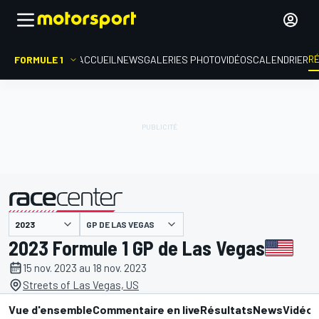
R
FORMULE 1
ACCUEIL
NEWS
GALERIES PHOTO
VIDÉOS
CALENDRIER
GP DE LAS VEGAS
présenté par
2023 Formule 1 GP de Las Vegas
15 nov. 2023 au 18 nov. 2023
Streets of Las Vegas, US
Vue d'ensemble
Commentaire en live
Résultats
News
Vidéo