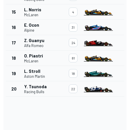
L. Norris
15
4
McLaren
E. Ocon
16
31
Alpine
Z. Guanyu
17
24
Alfa Romeo
O. Piastri
18
81
McLaren
L. Stroll
19
18
Aston Martin
Y. Tsunoda
20
22
Racing Bulls