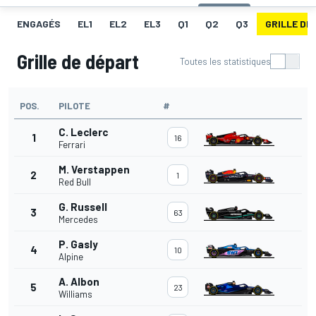
ENGAGÉS
EL1
EL2
EL3
Q1
Q2
Q3
GRILLE DE
Grille de départ
Toutes les statistiques
POS.
PILOTE
#
C. Leclerc
1
16
Ferrari
M. Verstappen
2
1
Red Bull
G. Russell
3
63
Mercedes
P. Gasly
4
10
Alpine
A. Albon
5
23
Williams