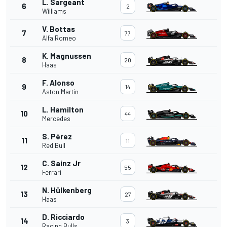
L. Sargeant
6
2
Williams
V. Bottas
7
77
Alfa Romeo
K. Magnussen
8
20
Haas
F. Alonso
9
14
Aston Martin
L. Hamilton
10
44
Mercedes
S. Pérez
11
11
Red Bull
C. Sainz Jr
12
55
Ferrari
N. Hülkenberg
13
27
Haas
D. Ricciardo
14
3
Racing Bulls