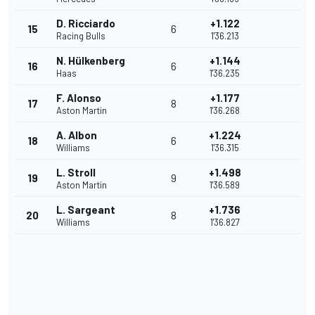
D. Ricciardo
+1.122
15
6
Racing Bulls
1'36.213
N. Hülkenberg
+1.144
16
6
Haas
1'36.235
F. Alonso
+1.177
17
8
Aston Martin
1'36.268
A. Albon
+1.224
18
6
Williams
1'36.315
L. Stroll
+1.498
19
9
Aston Martin
1'36.589
L. Sargeant
+1.736
20
8
Williams
1'36.827