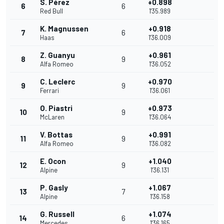
S. Pérez
+0.898
6
6
Red Bull
1'35.989
K. Magnussen
+0.918
7
6
Haas
1'36.009
Z. Guanyu
+0.961
8
9
Alfa Romeo
1'36.052
C. Leclerc
+0.970
9
9
Ferrari
1'36.061
O. Piastri
+0.973
10
9
McLaren
1'36.064
V. Bottas
+0.991
11
9
Alfa Romeo
1'36.082
E. Ocon
+1.040
12
9
Alpine
1'36.131
P. Gasly
+1.067
13
7
Alpine
1'36.158
G. Russell
+1.074
14
6
Mercedes
1'36.165