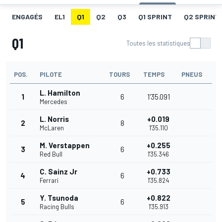
ENGAGÉS
EL1
Q1
Q2
Q3
Q1 SPRINT
Q2 SPRINT
Q1
Toutes les statistiques
POS.
PILOTE
TOURS
TEMPS
PNEUS
L. Hamilton
1
6
1'35.091
Mercedes
L. Norris
+0.019
2
8
McLaren
1'35.110
M. Verstappen
+0.255
3
6
Red Bull
1'35.346
C. Sainz Jr
+0.733
4
6
Ferrari
1'35.824
Y. Tsunoda
+0.822
5
6
Racing Bulls
1'35.913