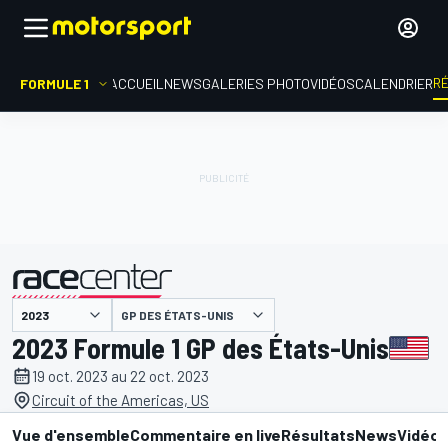
R
FORMULE 1
ACCUEIL
NEWS
GALERIES PHOTO
VIDÉOS
CALENDRIER
GP DES ÉTATS-UNIS
présenté par
2023 Formule 1 GP des États-Unis
19 oct. 2023 au 22 oct. 2023
Circuit of the Americas, US
Vue d'ensemble
Commentaire en live
Résultats
News
Vidéo