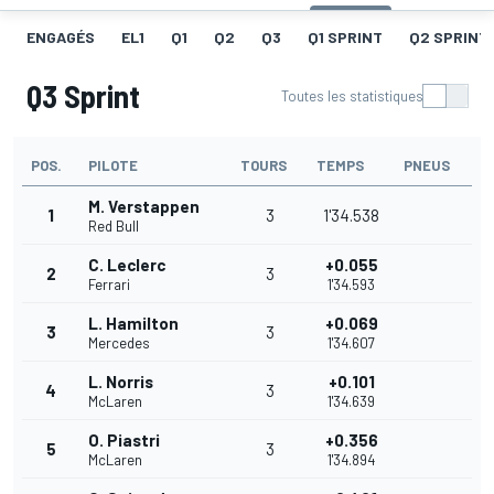
ENGAGÉS
EL1
Q1
Q2
Q3
Q1 SPRINT
Q2 SPRINT
Q3 Sprint
Toutes les statistiques
POS.
PILOTE
TOURS
TEMPS
PNEUS
M. Verstappen
1
3
1'34.538
Red Bull
C. Leclerc
+0.055
2
3
Ferrari
1'34.593
L. Hamilton
+0.069
3
3
Mercedes
1'34.607
L. Norris
+0.101
4
3
McLaren
1'34.639
O. Piastri
+0.356
5
3
McLaren
1'34.894