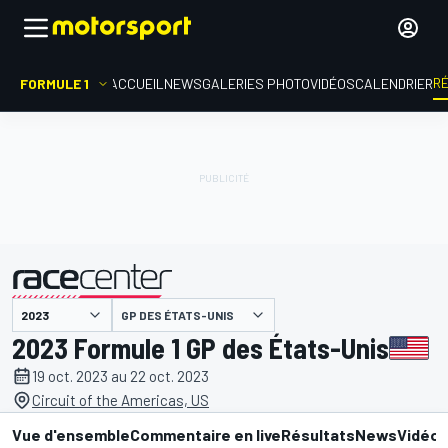
R
FORMULE 1
ACCUEIL
NEWS
GALERIES PHOTO
VIDÉOS
CALENDRIER
GP DES ÉTATS-UNIS
présenté par
2023 Formule 1 GP des États-Unis
19 oct. 2023 au 22 oct. 2023
Circuit of the Americas, US
Vue d'ensemble
Commentaire en live
Résultats
News
Vidéo