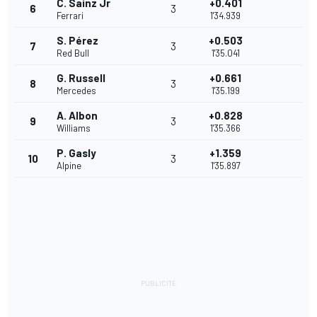
C. Sainz Jr
+0.401
6
3
Ferrari
1'34.939
S. Pérez
+0.503
7
3
Red Bull
1'35.041
G. Russell
+0.661
8
3
Mercedes
1'35.199
A. Albon
+0.828
9
3
Williams
1'35.366
P. Gasly
+1.359
10
3
Alpine
1'35.897