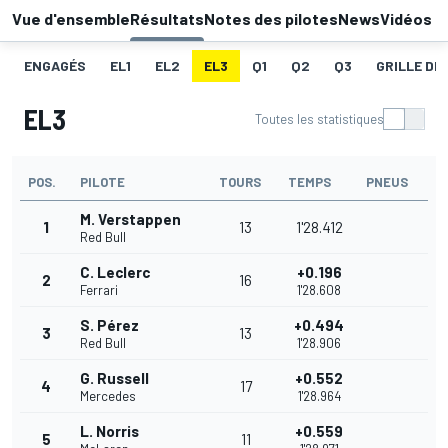
Vue d'ensemble
Résultats
Notes des pilotes
News
Vidéos
ENGAGÉS
EL1
EL2
EL3
Q1
Q2
Q3
GRILLE DE
EL3
Toutes les statistiques
POS.
PILOTE
TOURS
TEMPS
PNEUS
M. Verstappen
1
13
1'28.412
Red Bull
C. Leclerc
+0.196
2
16
Ferrari
1'28.608
S. Pérez
+0.494
3
13
Red Bull
1'28.906
G. Russell
+0.552
4
17
Mercedes
1'28.964
L. Norris
+0.559
5
11