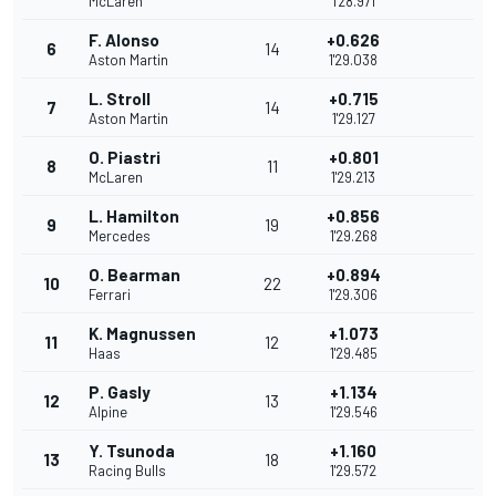
McLaren
1'28.971
F. Alonso
+0.626
6
14
Aston Martin
1'29.038
L. Stroll
+0.715
7
14
Aston Martin
1'29.127
O. Piastri
+0.801
8
11
McLaren
1'29.213
L. Hamilton
+0.856
9
19
Mercedes
1'29.268
O. Bearman
+0.894
10
22
Ferrari
1'29.306
K. Magnussen
+1.073
11
12
Haas
1'29.485
P. Gasly
+1.134
12
13
Alpine
1'29.546
Y. Tsunoda
+1.160
13
18
Racing Bulls
1'29.572