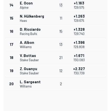
E. Ocon
+1.163
14
13
Alpine
1'29.575
N. Hülkenberg
+1.263
15
11
Haas
1'29.675
D. Ricciardo
+1.328
16
15
Racing Bulls
1'29.740
A. Albon
+1.396
17
13
Williams
1'29.808
V. Bottas
+1.671
18
21
Stake Sauber
1'30.083
Z. Guanyu
+2.327
19
12
Stake Sauber
1'30.739
L. Sargeant
20
2
Williams