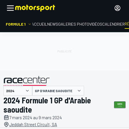
R
FORMULE 1
ACCUEIL
NEWS
GALERIES PHOTO
VIDÉOS
CALENDRIER
GP D'ARABIE SAOUDITE
présenté par
2024 Formule 1 GP d'Arabie
saoudite
7 mars 2024 au 9 mars 2024
Jeddah Street Circuit, SA