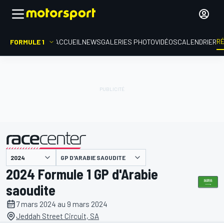
R
FORMULE 1
ACCUEIL
NEWS
GALERIES PHOTO
VIDÉOS
CALENDRIER
GP D'ARABIE SAOUDITE
présenté par
2024 Formule 1 GP d'Arabie
saoudite
7 mars 2024 au 9 mars 2024
Jeddah Street Circuit, SA