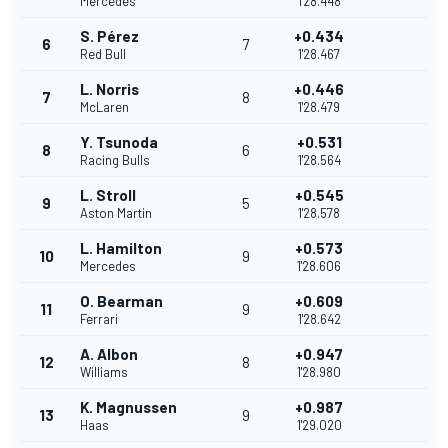
Mercedes
1'28.448
S. Pérez
+0.434
6
7
Red Bull
1'28.467
L. Norris
+0.446
7
8
McLaren
1'28.479
Y. Tsunoda
+0.531
8
6
Racing Bulls
1'28.564
L. Stroll
+0.545
9
5
Aston Martin
1'28.578
L. Hamilton
+0.573
10
9
Mercedes
1'28.606
O. Bearman
+0.609
11
9
Ferrari
1'28.642
A. Albon
+0.947
12
8
Williams
1'28.980
K. Magnussen
+0.987
13
9
Haas
1'29.020