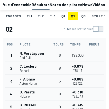
Vue d'ensemble
Résultats
Notes des pilotes
News
Vidéos
ENGAGÉS
EL1
EL2
EL3
Q1
Q2
Q3
GRILLE DE
Q2
Toutes les statistiques
POS.
PILOTE
TOURS
TEMPS
PNEUS
M. Verstappen
1
6
1'28.033
Red Bull
C. Leclerc
+0.079
2
8
Ferrari
1'28.112
F. Alonso
+0.089
3
3
Aston Martin
1'28.122
O. Piastri
+0.310
4
8
McLaren
1'28.343
G. Russell
+0.415
5
9