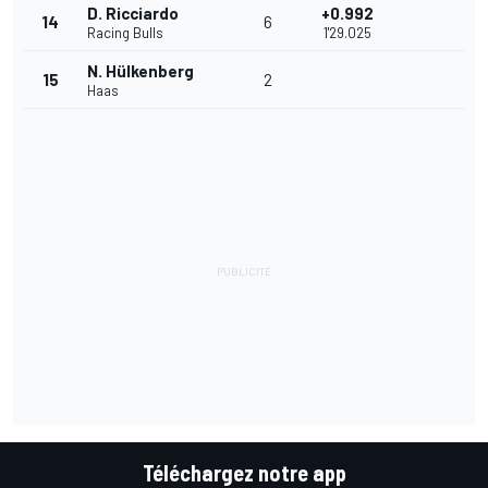
D. Ricciardo
+0.992
14
6
Racing Bulls
1'29.025
N. Hülkenberg
15
2
Haas
Téléchargez notre app