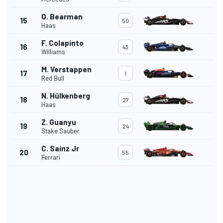
O. Bearman
15
50
Haas
F. Colapinto
16
43
Williams
M. Verstappen
17
1
Red Bull
N. Hülkenberg
18
27
Haas
Z. Guanyu
19
24
Stake Sauber
C. Sainz Jr
20
55
Ferrari