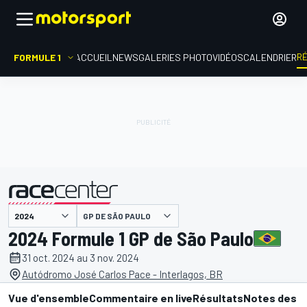
R
FORMULE 1
ACCUEIL
NEWS
GALERIES PHOTO
VIDÉOS
CALENDRIER
GP DE SÃO PAULO
présenté par
2024 Formule 1 GP de São Paulo
31 oct. 2024 au 3 nov. 2024
Autódromo José Carlos Pace - Interlagos, BR
Vue d'ensemble
Commentaire en live
Résultats
Notes des p