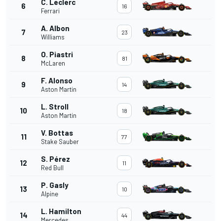
C. Leclerc
6
16
Ferrari
A. Albon
7
23
Williams
O. Piastri
8
81
McLaren
F. Alonso
9
14
Aston Martin
L. Stroll
10
18
Aston Martin
V. Bottas
11
77
Stake Sauber
S. Pérez
12
11
Red Bull
P. Gasly
13
10
Alpine
L. Hamilton
14
44
Mercedes