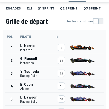
ENGAGÉS
EL1
Q1 SPRINT
Q2 SPRINT
Q3 SPRINT
G
Grille de départ
Toutes les statistiques
POS.
PILOTE
#
L. Norris
1
4
McLaren
G. Russell
2
63
Mercedes
Y. Tsunoda
3
22
Racing Bulls
E. Ocon
4
31
Alpine
L. Lawson
5
30
Racing Bulls