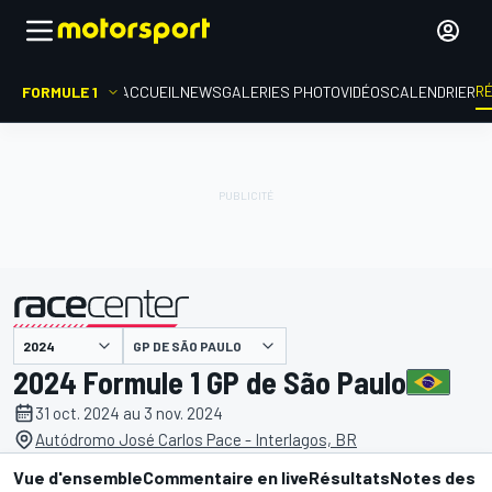
R
FORMULE 1
ACCUEIL
NEWS
GALERIES PHOTO
VIDÉOS
CALENDRIER
GP DE SÃO PAULO
présenté par
2024 Formule 1 GP de São Paulo
31 oct. 2024 au 3 nov. 2024
Autódromo José Carlos Pace - Interlagos, BR
Vue d'ensemble
Commentaire en live
Résultats
Notes des p