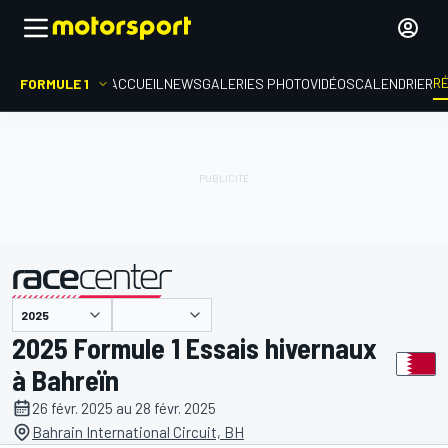
R
FORMULE 1
ACCUEIL
NEWS
GALERIES PHOTO
VIDÉOS
CALENDRIER
présenté par
2025 Formule 1 Essais hivernaux
à Bahreïn
26 févr. 2025 au 28 févr. 2025
Bahrain International Circuit, BH