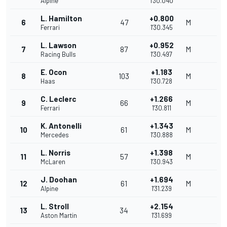
Alpine
1'30.040
L. Hamilton
+0.800
6
47
M
Ferrari
1'30.345
L. Lawson
+0.952
7
87
M
Racing Bulls
1'30.497
E. Ocon
+1.183
8
103
M
Haas
1'30.728
C. Leclerc
+1.266
9
66
M
Ferrari
1'30.811
K. Antonelli
+1.343
10
61
M
Mercedes
1'30.888
L. Norris
+1.398
11
57
M
McLaren
1'30.943
J. Doohan
+1.694
12
61
M
Alpine
1'31.239
L. Stroll
+2.154
13
34
Aston Martin
1'31.699