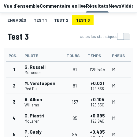
Vue d'ensemble
Commentaire en live
Résultats
News
Vidéo
ENGAGÉS
TEST 1
TEST 2
TEST 3
Test 3
Toutes les statistiques
POS.
PILOTE
TOURS
TEMPS
PNEUS
G. Russell
1
91
1'29.545
M
Mercedes
M. Verstappen
+0.021
2
81
M
Red Bull
1'29.566
A. Albon
+0.105
3
137
M
Williams
1'29.650
O. Piastri
+0.395
4
85
M
McLaren
1'29.940
P. Gasly
+0.495
5
84
M