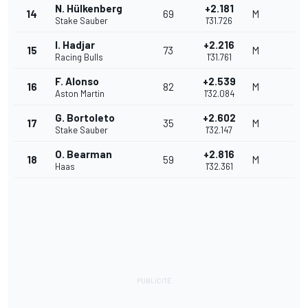
N. Hülkenberg
+2.181
14
69
M
Stake Sauber
1'31.726
I. Hadjar
+2.216
15
73
M
Racing Bulls
1'31.761
F. Alonso
+2.539
16
82
M
Aston Martin
1'32.084
G. Bortoleto
+2.602
17
35
M
Stake Sauber
1'32.147
O. Bearman
+2.816
18
59
M
Haas
1'32.361