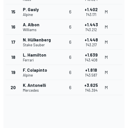
P. Gasly
+1.402
15
6
M
Alpine
1'43.171
A. Albon
+1.443
16
6
M
Williams
1'43.212
N. Hülkenberg
+1.448
17
6
M
Stake Sauber
1'43.217
L. Hamilton
+1.639
18
6
M
Ferrari
1'43.408
F. Colapinto
+1.818
19
6
M
Alpine
1'43.587
K. Antonelli
+3.625
20
6
M
Mercedes
1'45.394