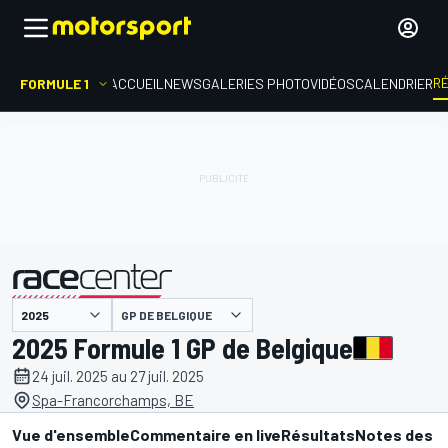
R
FORMULE 1
ACCUEIL
NEWS
GALERIES PHOTO
VIDÉOS
CALENDRIER
GP DE BELGIQUE
présenté par
2025 Formule 1 GP de Belgique
24 juil. 2025 au 27 juil. 2025
Spa-Francorchamps, BE
Vue d'ensemble
Commentaire en live
Résultats
Notes des p