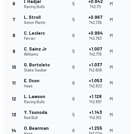
I. Hadjar
+0.942
6
5
M
Racing Bulls
1'42.711
L. Stroll
+0.967
7
5
M
Aston Martin
1'42.736
C. Leclerc
+0.994
8
6
M
Ferrari
1'42.763
C. Sainz Jr
+1.007
9
5
M
Williams
1'42.776
G. Bortoleto
+1.037
10
6
M
Stake Sauber
1'42.806
E. Ocon
+1.053
11
6
M
Haas
1'42.822
L. Lawson
+1.128
12
6
M
Racing Bulls
1'42.897
Y. Tsunoda
+1.143
13
5
M
Red Bull
1'42.912
O. Bearman
+1.255
14
6
M
Haas
1'43.024