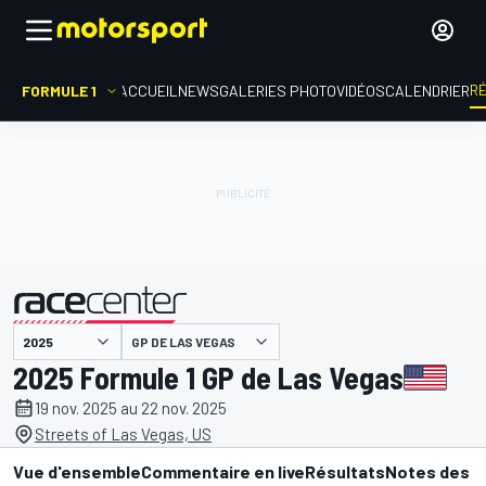
R
FORMULE 1
ACCUEIL
NEWS
GALERIES PHOTO
VIDÉOS
CALENDRIER
GP DE LAS VEGAS
présenté par
2025 Formule 1 GP de Las Vegas
19 nov. 2025 au 22 nov. 2025
Streets of Las Vegas, US
Vue d'ensemble
Commentaire en live
Résultats
Notes des p