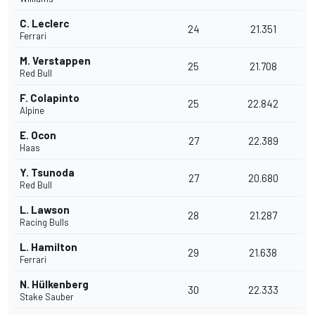
C. Leclerc
24
21.351
Ferrari
M. Verstappen
25
21.708
Red Bull
F. Colapinto
25
22.842
Alpine
E. Ocon
27
22.389
Haas
Y. Tsunoda
27
20.680
Red Bull
L. Lawson
28
21.287
Racing Bulls
L. Hamilton
29
21.638
Ferrari
N. Hülkenberg
30
22.333
Stake Sauber