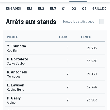
ENGAGÉS
EL1
EL2
EL3
Q1
Q2
Q3
GRILLE DE
Arrêts aux stands
Toutes les statistiques
PILOTE
TOUR
TEMPS
Y. Tsunoda
1
21.383
Red Bull
G. Bortoleto
1
33.230
Stake Sauber
K. Antonelli
2
21.968
Mercedes
L. Lawson
2
32.736
Racing Bulls
P. Gasly
2
23.903
Alpine