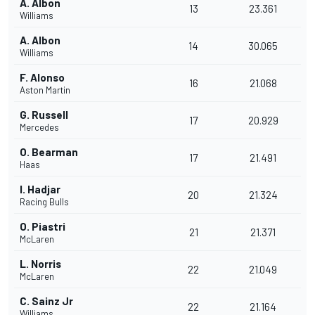
A. Albon
13
23.361
Williams
A. Albon
14
30.065
Williams
F. Alonso
16
21.068
Aston Martin
G. Russell
17
20.929
Mercedes
O. Bearman
17
21.491
Haas
I. Hadjar
20
21.324
Racing Bulls
O. Piastri
21
21.371
McLaren
L. Norris
22
21.049
McLaren
C. Sainz Jr
22
21.164
Williams