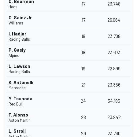
O. Bearman
17
23.748
Haas
C. Sainz Jr
17
26.064
Williams
I. Hadjar
18
23.708
Racing Bulls
P. Gasly
18
23.673
Alpine
L. Lawson
19
22.899
Racing Bulls
K. Antonelli
21
23.356
Mercedes
Y. Tsunoda
24
34.185
Red Bull
F. Alonso
28
23.942
Aston Martin
L. Stroll
29
23.760
Aston Martin