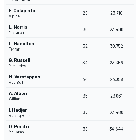
F. Colapinto
29
23.710
Alpine
L. Norris
30
23.490
McLaren
L. Hamilton
32
30.752
Ferrari
G. Russell
34
23.358
Mercedes
M. Verstappen
34
23.058
Red Bull
A. Albon
35
23.061
Williams
I. Hadjar
37
23.460
Racing Bulls
O. Piastri
38
34.644
McLaren