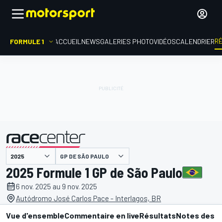
R
FORMULE 1
ACCUEIL
NEWS
GALERIES PHOTO
VIDÉOS
CALENDRIER
GP DE SÃO PAULO
présenté par
2025 Formule 1 GP de São Paulo
6 nov. 2025 au 9 nov. 2025
Autódromo José Carlos Pace - Interlagos, BR
Vue d'ensemble
Commentaire en live
Résultats
Notes des p