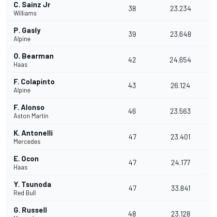
C. Sainz Jr
38
23.234
Williams
P. Gasly
39
23.648
Alpine
O. Bearman
42
24.654
Haas
F. Colapinto
43
26.124
Alpine
F. Alonso
46
23.563
Aston Martin
K. Antonelli
47
23.401
Mercedes
E. Ocon
47
24.177
Haas
Y. Tsunoda
47
33.841
Red Bull
G. Russell
48
23.128