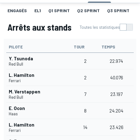
ENGAGÉS
EL1
Q1 SPRINT
Q2 SPRINT
Q3 SPRINT
G
Arrêts aux stands
Toutes les statistiques
PILOTE
TOUR
TEMPS
Y. Tsunoda
2
22.974
Red Bull
L. Hamilton
2
40.076
Ferrari
M. Verstappen
7
23.197
Red Bull
E. Ocon
8
24.204
Haas
L. Hamilton
14
23.426
Ferrari