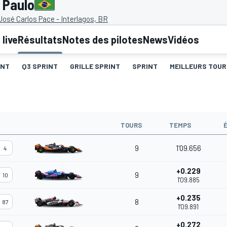
 Paulo
osé Carlos Pace - Interlagos, BR
live
Résultats
Notes des pilotes
News
Vidéos
INT
Q3 SPRINT
GRILLE SPRINT
SPRINT
MEILLEURS TOUR
TOURS
TEMPS
9
1'09.656
4
+0.229
9
10
1'09.885
+0.235
8
87
1'09.891
+0.272