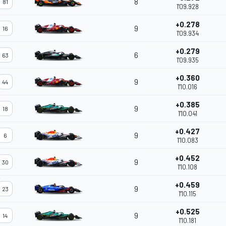
8
81
1'09.928
+0.278
9
16
1'09.934
+0.279
6
63
1'09.935
+0.360
9
44
1'10.016
+0.385
9
18
1'10.041
+0.427
9
6
1'10.083
+0.452
9
30
1'10.108
+0.459
9
23
1'10.115
+0.525
9
14
1'10.181