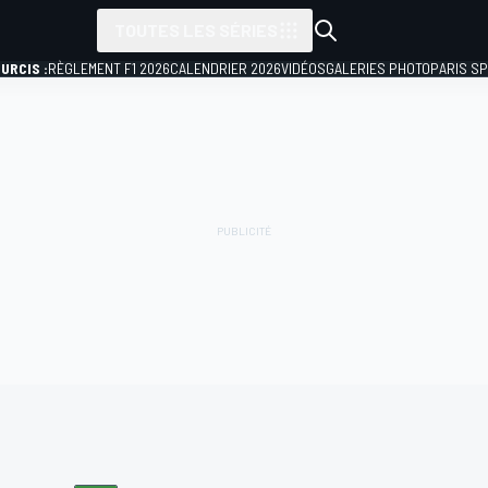
TOUTES LES SÉRIES
URCIS :
RÈGLEMENT F1 2026
CALENDRIER 2026
VIDÉOS
GALERIES PHOTO
PARIS S