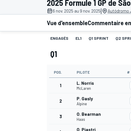
2025 Formule 1 GP de São
|
6 nov. 2025 au 9 nov. 2025
Autódromo J
Vue d'ensemble
Commentaire en 
ENGAGÉS
EL1
Q1 SPRINT
Q2 SPR
MOTOGP
Q1
POS.
PILOTE
#
L. Norris
1
McLaren
P. Gasly
2
Alpine
O. Bearman
3
Haas
O. Piastri