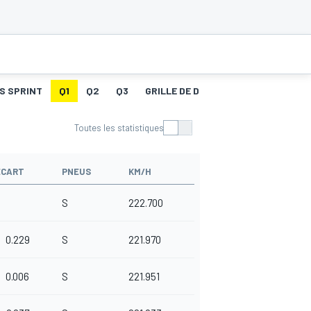
S SPRINT
Q1
Q2
Q3
GRILLE DE DÉPART
COURSE
ME
Toutes les statistiques
ÉCART
PNEUS
KM/H
S
222.700
0.229
S
221.970
0.006
S
221.951