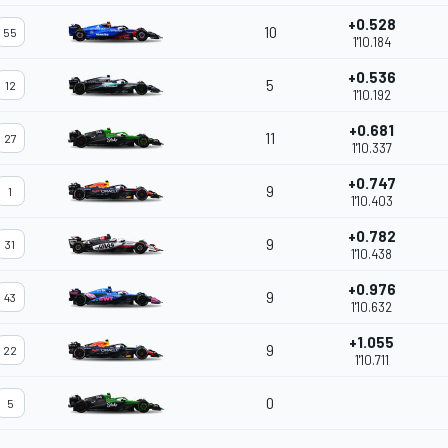
+0.528
10
55
1'10.184
+0.536
5
12
1'10.192
+0.681
11
27
1'10.337
+0.747
9
1
1'10.403
+0.782
9
31
1'10.438
+0.976
9
43
1'10.632
+1.055
9
22
1'10.711
0
5