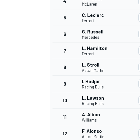
4
McLaren
C. Leclerc
5
WRC
Ferrari
G. Russell
6
Mercedes
L. Hamilton
7
Ferrari
L. Stroll
8
Aston Martin
I. Hadjar
9
Racing Bulls
L. Lawson
10
Racing Bulls
WEC
A. Albon
11
Williams
F. Alonso
12
Aston Martin