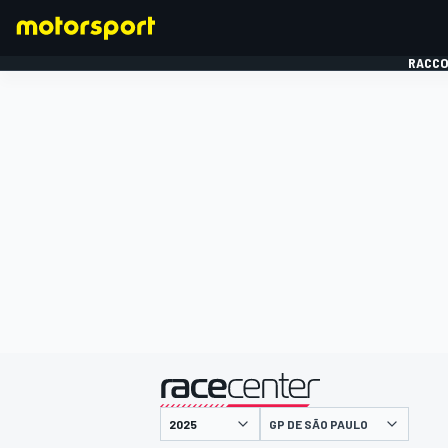
RACCO
FORMULE 1
présenté par
GP DE SÃO PAULO