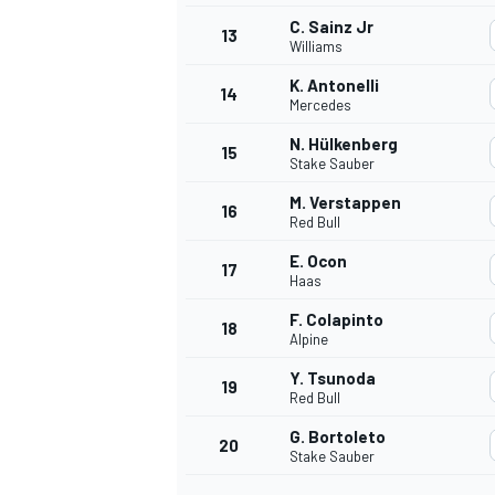
C. Sainz Jr
13
Williams
K. Antonelli
14
Mercedes
N. Hülkenberg
15
Stake Sauber
M. Verstappen
16
Red Bull
E. Ocon
17
Haas
F. Colapinto
18
Alpine
Y. Tsunoda
19
Red Bull
G. Bortoleto
20
Stake Sauber