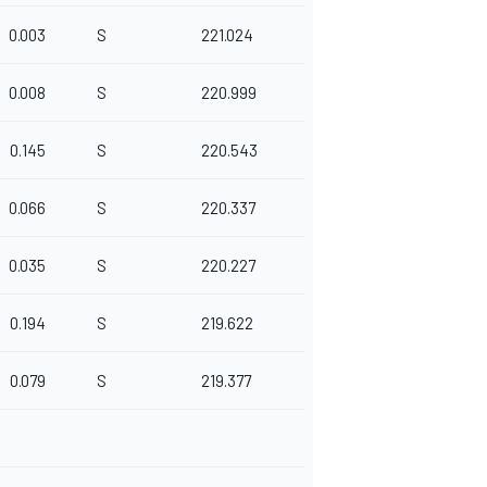
0.003
S
221.024
0.008
S
220.999
0.145
S
220.543
0.066
S
220.337
0.035
S
220.227
0.194
S
219.622
0.079
S
219.377