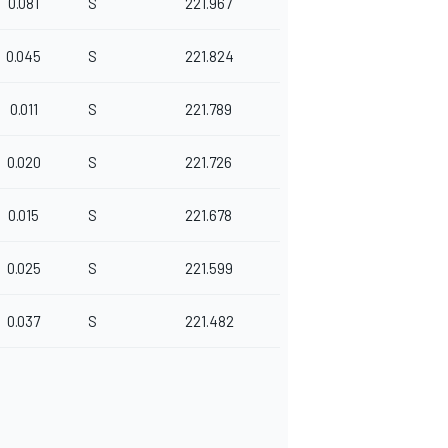
0.081
S
221.967
0.045
S
221.824
0.011
S
221.789
0.020
S
221.726
0.015
S
221.678
0.025
S
221.599
0.037
S
221.482