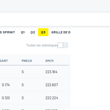
S SPRINT
Q1
Q2
Q3
GRILLE DE DÉPART
COURSE
ME
Toutes les statistiques
CART
PNEUS
KM/H
S
223.164
0.174
S
222.607
0.120
S
222.224