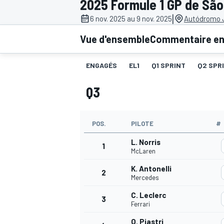
2025 Formule 1 GP de São
|
6 nov. 2025 au 9 nov. 2025
Autódromo J
Vue d'ensemble
Commentaire en 
ENGAGÉS
EL1
Q1 SPRINT
Q2 SPR
MOTOGP
Q3
POS.
PILOTE
#
L. Norris
1
McLaren
K. Antonelli
2
Mercedes
C. Leclerc
3
Ferrari
O. Piastri