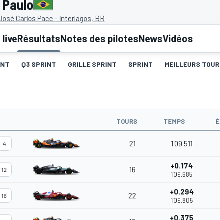
 Paulo
osé Carlos Pace - Interlagos, BR
live
Résultats
Notes des pilotes
News
Vidéos
INT
Q3 SPRINT
GRILLE SPRINT
SPRINT
MEILLEURS TOUR
TOURS
TEMPS
É
21
1'09.511
4
+0.174
16
12
1'09.685
+0.294
22
16
1'09.805
+0.375