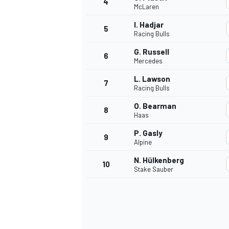
4
McLaren
I. Hadjar
5
WRC
Racing Bulls
G. Russell
6
Mercedes
L. Lawson
7
Racing Bulls
O. Bearman
8
Haas
P. Gasly
9
Alpine
N. Hülkenberg
10
Stake Sauber
WEC