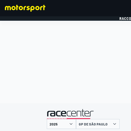
RACCO
FORMULE 1
présenté par
GP DE SÃO PAULO