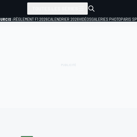
TOUTES LES SÉRIES
URCIS :
RÈGLEMENT F1 2026
CALENDRIER 2026
VIDÉOS
GALERIES PHOTO
PARIS S