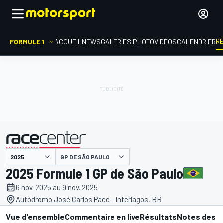
R
FORMULE 1
ACCUEIL
NEWS
GALERIES PHOTO
VIDÉOS
CALENDRIER
GP DE SÃO PAULO
présenté par
2025 Formule 1 GP de São Paulo
6 nov. 2025 au 9 nov. 2025
Autódromo José Carlos Pace - Interlagos, BR
Vue d'ensemble
Commentaire en live
Résultats
Notes des p