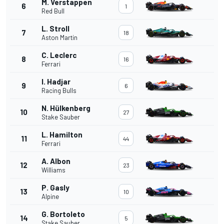
M. Verstappen
6
1
Red Bull
L. Stroll
7
18
Aston Martin
C. Leclerc
8
16
Ferrari
I. Hadjar
9
6
Racing Bulls
N. Hülkenberg
10
27
Stake Sauber
L. Hamilton
11
44
Ferrari
A. Albon
12
23
Williams
P. Gasly
13
10
Alpine
G. Bortoleto
14
5
Stake Sauber