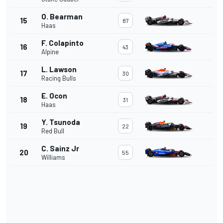
O. Bearman
15
87
Haas
F. Colapinto
16
43
Alpine
L. Lawson
17
30
Racing Bulls
E. Ocon
18
31
Haas
Y. Tsunoda
19
22
Red Bull
C. Sainz Jr
20
55
Williams