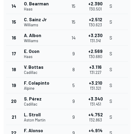
O. Bearman
+2.390
14
15
S
Haas
1'30.501
C. Sainz Jr
+2.512
15
15
S
Williams
1'30.623
A. Albon
+3.230
16
14
S
Williams
1'31.341
E. Ocon
+2.569
17
9
S
Haas
1'30.680
V. Bottas
+3.116
18
8
S
Cadillac
1'31.227
F. Colapinto
+3.210
19
5
S
Alpine
1'31.321
S. Pérez
+3.340
20
9
S
Cadillac
1'31.451
L. Stroll
+4.752
21
9
S
Aston Martin
1'32.863
F. Alonso
+4.914
22
9
S