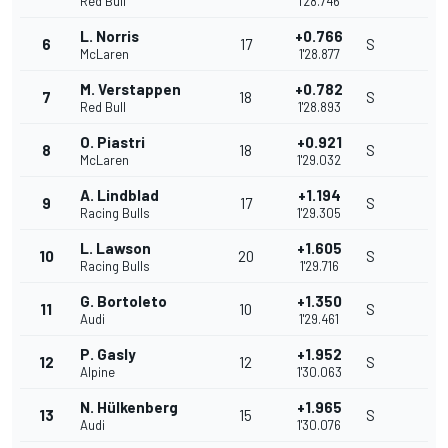
Red Bull
1'28.746
L. Norris
+0.766
6
17
S
McLaren
1'28.877
M. Verstappen
+0.782
7
18
S
Red Bull
1'28.893
O. Piastri
+0.921
8
18
S
McLaren
1'29.032
A. Lindblad
+1.194
9
17
S
Racing Bulls
1'29.305
L. Lawson
+1.605
10
20
S
Racing Bulls
1'29.716
G. Bortoleto
+1.350
11
10
S
Audi
1'29.461
P. Gasly
+1.952
12
12
S
Alpine
1'30.063
N. Hülkenberg
+1.965
13
15
S
Audi
1'30.076