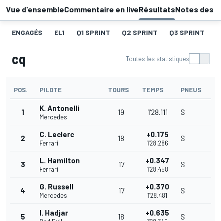
Vue d'ensemble
Commentaire en live
Résultats
Notes des p
ENGAGÉS
EL1
Q1 SPRINT
Q2 SPRINT
Q3 SPRINT
C
cq
Toutes les statistiques
POS.
PILOTE
TOURS
TEMPS
PNEUS
K. Antonelli
1
19
1'28.111
S
Mercedes
C. Leclerc
+0.175
2
18
S
Ferrari
1'28.286
L. Hamilton
+0.347
3
17
S
Ferrari
1'28.458
G. Russell
+0.370
4
17
S
Mercedes
1'28.481
I. Hadjar
+0.635
5
18
S